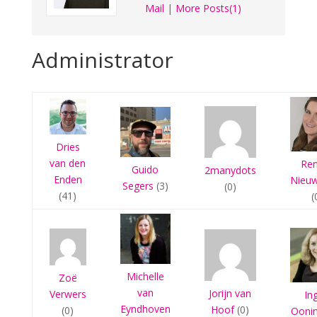
Mail
|
More Posts(1)
Administrator
Dries
van den
Re
Guido
2manydots
Enden
Nieu
Segers
(3)
(0)
(41)
(
Michelle
Zoë
van
Jorijn van
Verwers
In
Eyndhoven
Hoof
(0)
(0)
Ooni