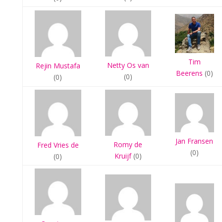
Tim
Netty Os van
Rejin Mustafa
Beerens
(0)
(0)
(0)
Jan Fransen
Romy de
Fred Vries de
(0)
Kruijf
(0)
(0)