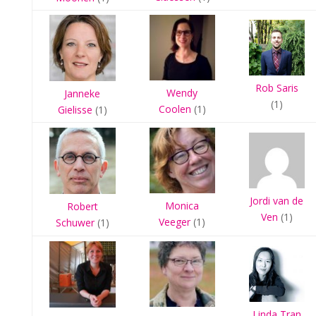
Rob Saris
Wendy
Janneke
(1)
Coolen
(1)
Gielisse
(1)
Jordi van de
Monica
Robert
Ven
(1)
Veeger
(1)
Schuwer
(1)
Linda Tran