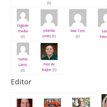
(0)
Digitale
Jolanda
Mar Com
media
Sa
Smits
(0)
(0)
(0)
Pete
Yvette
Finn de
Laros
Ruijter
(0)
(0)
Editor