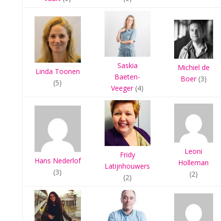
Saskia
Michiel de
Linda Toonen
Baeten-
Boer
(3)
(5)
Veeger
(4)
Leoni
Fridy
Hans Nederlof
Holleman
Latijnhouwers
(3)
(2)
(2)