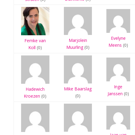
Evelyne
Marjolein
Femke van
Meens
(0)
Muurling
(0)
Koll
(0)
Inge
Mike Baarslag
Hadewich
Janssen
(0)
(0)
Kroezen
(0)
Jaap van