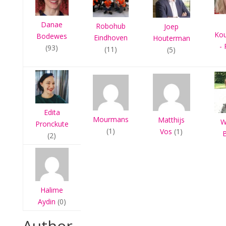
Danae
Robohub
Joep
Ko
Bodewes
Eindhoven
Houterman
- 
(93)
(11)
(5)
Edita
Mourmans
Matthijs
W
Pronckute
(1)
Vos
(1)
(2)
Halime
Aydin
(0)
Author