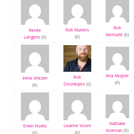
Rick
Rob Kluivers
Renée
Vermulst
(0)
(0)
Langens
(0)
Ana Muijser
Rob
Irene Vriezen
(0)
Doorleijers
(0)
(0)
Nathalie
Lisanne Voorn
Erwin Hoeks
Koeman
(0)
(0)
(0)