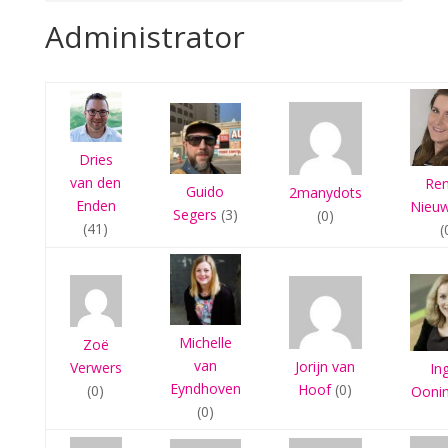
Administrator
Dries
van den
Re
Guido
2manydots
Enden
Nieu
Segers
(3)
(0)
(41)
(
Michelle
Zoë
van
Jorijn van
Verwers
In
Eyndhoven
Hoof
(0)
(0)
Ooni
(0)