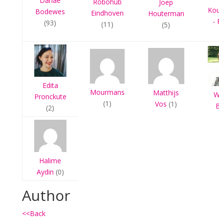
Danae
Robohub
Joep
Ko
Bodewes
Eindhoven
Houterman
- 
(93)
(11)
(5)
Edita
Mourmans
Matthijs
W
Pronckute
(1)
Vos
(1)
(2)
Halime
Aydin
(0)
Author
<<Back