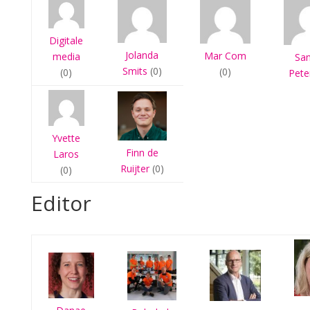
Digitale
Jolanda
Mar Com
media
Sa
Smits
(0)
(0)
(0)
Pete
Yvette
Finn de
Laros
Ruijter
(0)
(0)
Editor