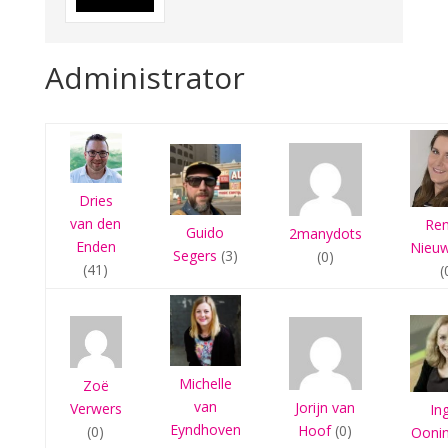
Administrator
Dries
van den
Re
Guido
2manydots
Enden
Nieu
Segers
(3)
(0)
(41)
(
Michelle
Zoë
van
Jorijn van
Verwers
In
Eyndhoven
Hoof
(0)
(0)
Ooni