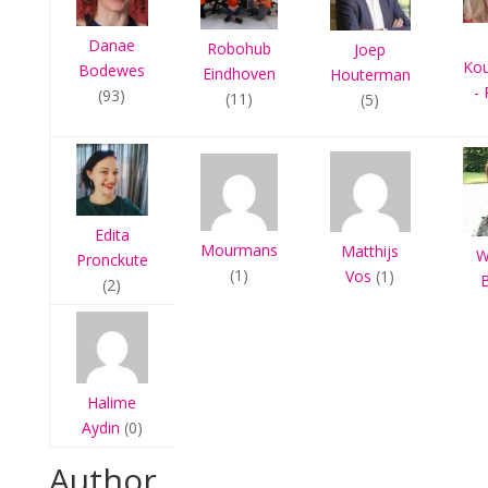
Danae
Robohub
Joep
Ko
Bodewes
Eindhoven
Houterman
- 
(93)
(11)
(5)
Edita
Mourmans
Matthijs
W
Pronckute
(1)
Vos
(1)
(2)
Halime
Aydin
(0)
Author