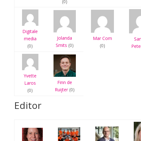
(0)
Digitale
Jolanda
Mar Com
media
Sa
Smits
(0)
(0)
(0)
Pete
Yvette
Finn de
Laros
Ruijter
(0)
(0)
Editor