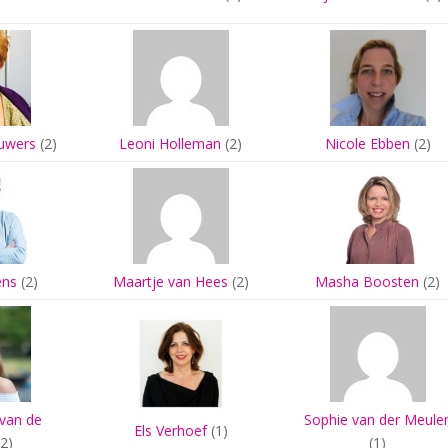
ouwers
(2)
Leoni Holleman
(2)
Nicole Ebben
(2)
ens
(2)
Maartje van Hees
(2)
Masha Boosten
(2)
van de
Sophie van der Meule
Els Verhoef
(1)
2)
(1)