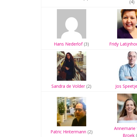
(4)
Hans Nederlof
(3)
Fridy Latijnh
Sandra de Volder
(2)
Jos Speetj
Annemarie 
Patric Hintermann
(2)
Broek
(