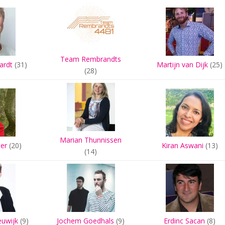
Team Rembrandts
ardt
(31)
Martijn van Dijk
(25)
(28)
Marian Thunnissen
jer
(20)
Kiran Aswani
(13)
(14)
euwijk
(9)
Jochem Goedhals
(9)
Erdinc Sacan
(8)