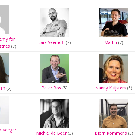
emy for
Lars Veerhoff
(7)
Martin
(7)
stries
(7)
Peter Bos
(5)
Nanny Kuijsters
(5)
man
(6)
n-Veeger
Michiel de Boer
(3)
Bjorn Rommens
(3)