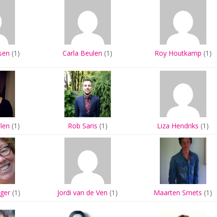
sen
(1)
Carla Beulen
(1)
Roy Houtkamp
(1)
len
(1)
Rob Saris
(1)
Liza Hendriks
(1)
ger
(1)
Jordi van de Ven
(1)
Maarten Smets
(1)