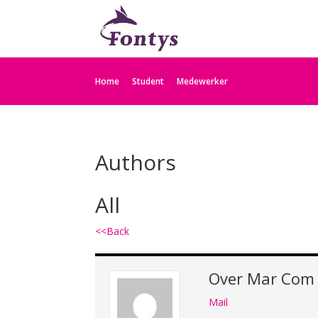
Home
Student
Medewerker
Authors
All
<<Back
Over
Mar Com
Mail