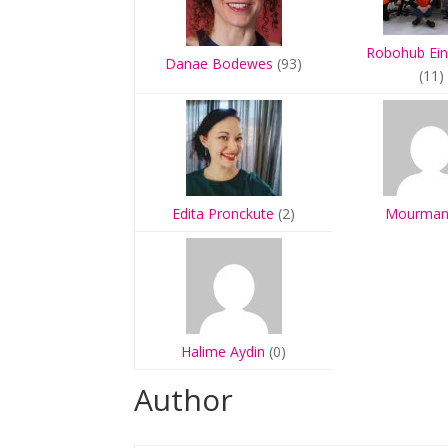
Robohub Ei
Danae Bodewes
(93)
(11)
Edita Pronckute
(2)
Mourman
Halime Aydin
(0)
Author