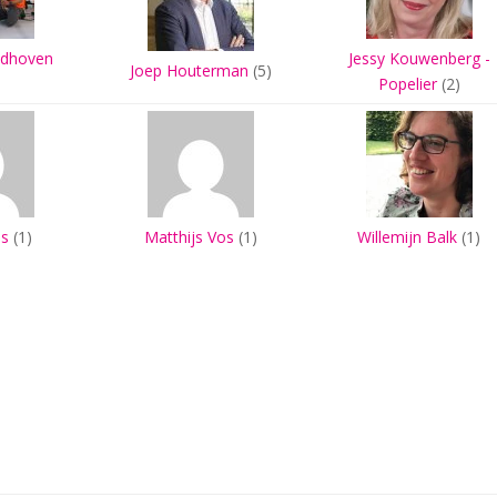
ndhoven
Jessy Kouwenberg -
Joep Houterman
(5)
Popelier
(2)
s
(1)
Matthijs Vos
(1)
Willemijn Balk
(1)