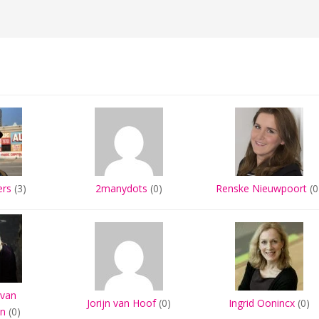
ers
(3)
2manydots
(0)
Renske Nieuwpoort
(0
 van
Jorijn van Hoof
(0)
Ingrid Oonincx
(0)
en
(0)