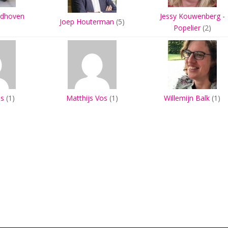
ndhoven
Jessy Kouwenberg -
Joep Houterman
(5)
Popelier
(2)
s
(1)
Matthijs Vos
(1)
Willemijn Balk
(1)