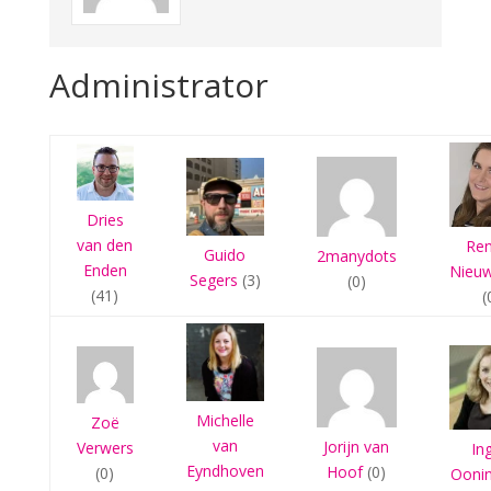
Administrator
Dries
van den
Re
Guido
2manydots
Enden
Nieu
Segers
(3)
(0)
(41)
(
Michelle
Zoë
van
Jorijn van
Verwers
In
Eyndhoven
Hoof
(0)
(0)
Ooni