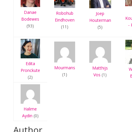
Danae
Robohub
Joep
Ko
Bodewes
Eindhoven
Houterman
- 
(93)
(11)
(5)
Edita
Mourmans
Matthijs
W
Pronckute
(1)
Vos
(1)
(2)
Halime
Aydin
(0)
Author