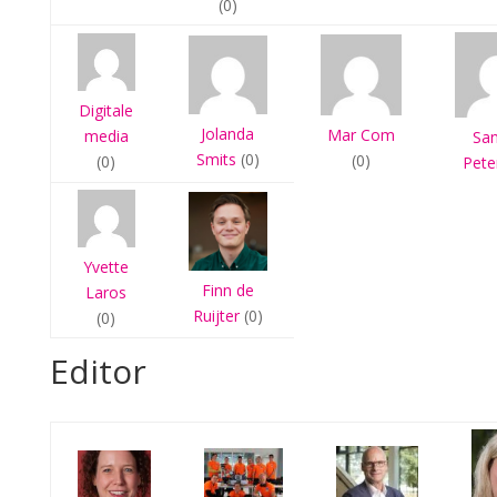
(0)
Digitale
Jolanda
Mar Com
media
Sa
Smits
(0)
(0)
(0)
Pete
Yvette
Finn de
Laros
Ruijter
(0)
(0)
Editor