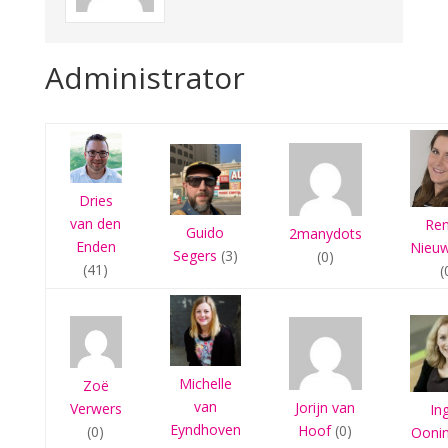
Administrator
Dries
van den
Re
Guido
2manydots
Enden
Nieu
Segers
(3)
(0)
(41)
(
Michelle
Zoë
van
Jorijn van
Verwers
In
Eyndhoven
Hoof
(0)
(0)
Ooni