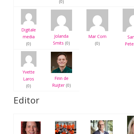
(0)
Digitale
Jolanda
Mar Com
media
Sa
Smits
(0)
(0)
(0)
Pete
Yvette
Finn de
Laros
Ruijter
(0)
(0)
Editor