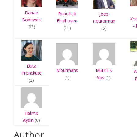
Danae
Robohub
Joep
Ko
Bodewes
Eindhoven
Houterman
- 
(93)
(11)
(5)
Edita
Mourmans
Matthijs
W
Pronckute
(1)
Vos
(1)
(2)
Halime
Aydin
(0)
Author