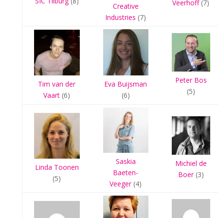
SIC Tilburg
(8)
Veerhoff
(7)
Creative
Industries
(7)
Peter Bos
Eva Buijsman
Tim van der
(5)
(6)
Vaart
(6)
Saskia
Michiel de
Linda Toonen
Baeten-
Boer
(3)
(5)
Veeger
(4)