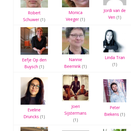
Jordi van de
Monica
Robert
Ven
(1)
Veeger
(1)
Schuwer
(1)
Linda Tran
Nannie
Eefje Op den
(1)
Beernink
(1)
Buysch
(1)
Joeri
Peter
Eveline
Sijstermans
Biekens
(1)
Druncks
(1)
(1)