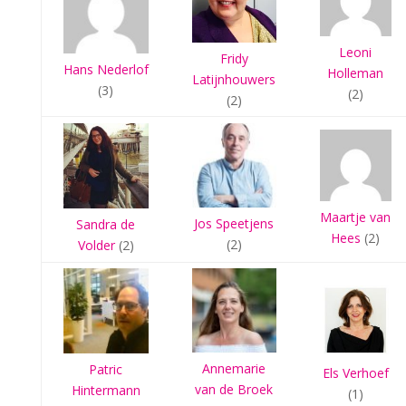
Leoni
Fridy
Hans Nederlof
Holleman
Latijnhouwers
(3)
(2)
(2)
Maartje van
Jos Speetjens
Sandra de
Hees
(2)
(2)
Volder
(2)
Annemarie
Patric
Els Verhoef
van de Broek
Hintermann
(1)