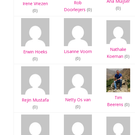
Ana Muijser
Rob
Irene Vriezen
(0)
Doorleijers
(0)
(0)
Nathalie
Lisanne Voorn
Erwin Hoeks
Koeman
(0)
(0)
(0)
Tim
Netty Os van
Rejin Mustafa
Beerens
(0)
(0)
(0)