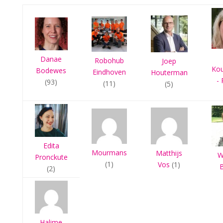
Danae
Robohub
Joep
Ko
Bodewes
Eindhoven
Houterman
- 
(93)
(11)
(5)
Edita
Mourmans
Matthijs
W
Pronckute
(1)
Vos
(1)
(2)
Halime