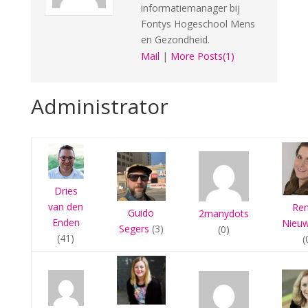
informatiemanager bij
Fontys Hogeschool Mens
en Gezondheid.
Mail
|
More Posts(1)
Administrator
Dries
van den
Re
Guido
2manydots
Enden
Nieu
Segers
(3)
(0)
(41)
(