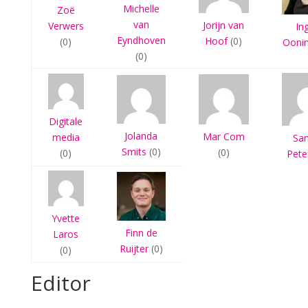
Michelle
Zoë
van
Jorijn van
Verwers
In
Eyndhoven
Hoof
(0)
(0)
Ooni
(0)
Digitale
Jolanda
Mar Com
media
Sa
Smits
(0)
(0)
(0)
Pete
Yvette
Finn de
Laros
Ruijter
(0)
(0)
Editor