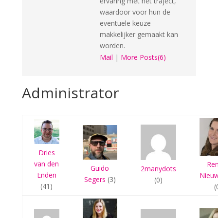
ervaring met het traject,
waardoor voor hun de
eventuele keuze
makkelijker gemaakt kan
worden.
Mail
|
More Posts(6)
Administrator
Dries
van den
Re
Guido
2manydots
Enden
Nieu
Segers
(3)
(0)
(41)
(