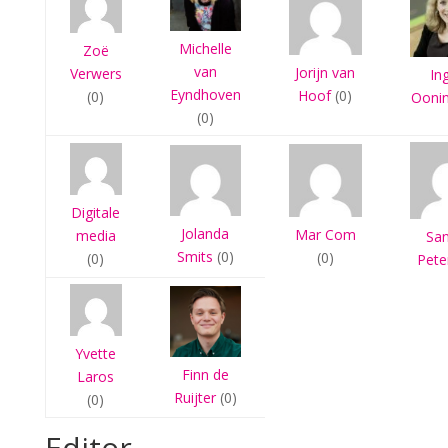
Michelle
Zoë
van
Jorijn van
Verwers
In
Eyndhoven
Hoof
(0)
(0)
Ooni
(0)
Digitale
Jolanda
Mar Com
media
Sa
Smits
(0)
(0)
(0)
Pete
Yvette
Finn de
Laros
Ruijter
(0)
(0)
Editor