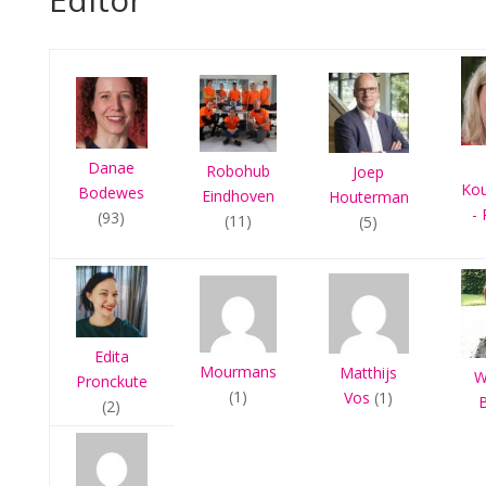
Danae
Robohub
Joep
Ko
Bodewes
Eindhoven
Houterman
- 
(93)
(11)
(5)
Edita
Mourmans
Matthijs
W
Pronckute
(1)
Vos
(1)
(2)