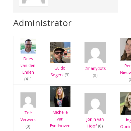
Administrator
Dries
van den
Re
Guido
2manydots
Enden
Nieu
Segers
(3)
(0)
(41)
(
Michelle
Zoë
van
Jorijn van
Verwers
In
Eyndhoven
Hoof
(0)
(0)
Ooni