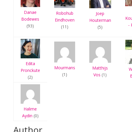
Danae
Robohub
Joep
Ko
Bodewes
Eindhoven
Houterman
- 
(93)
(11)
(5)
Edita
Mourmans
Matthijs
W
Pronckute
(1)
Vos
(1)
(2)
Halime
Aydin
(0)
Author