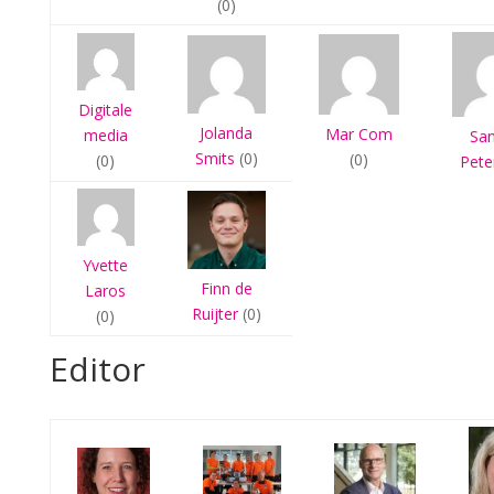
(0)
Digitale
Jolanda
Mar Com
media
Sa
Smits
(0)
(0)
(0)
Pete
Yvette
Finn de
Laros
Ruijter
(0)
(0)
Editor