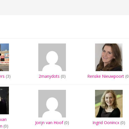
ers
(3)
2manydots
(0)
Renske Nieuwpoort
(0
 van
Jorijn van Hoof
(0)
Ingrid Oonincx
(0)
en
(0)