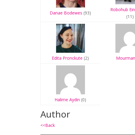
Robohub Ei
Danae Bodewes
(93)
(11)
Edita Pronckute
(2)
Mourman
Halime Aydin
(0)
Author
<<Back