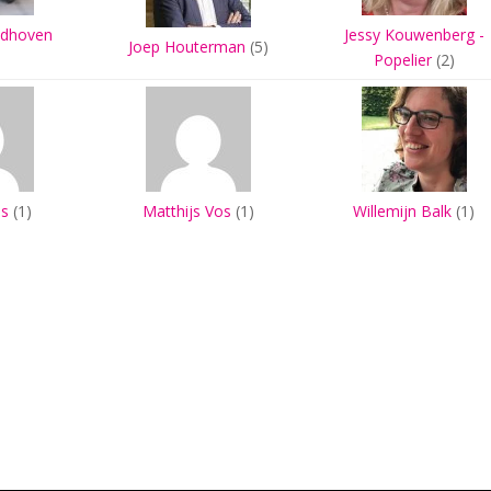
ndhoven
Jessy Kouwenberg -
Joep Houterman
(5)
Popelier
(2)
s
(1)
Matthijs Vos
(1)
Willemijn Balk
(1)