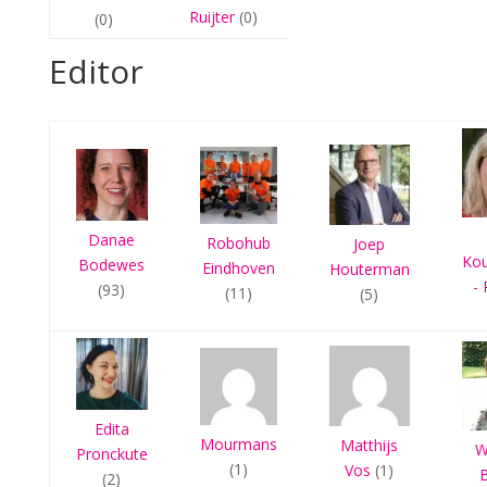
Ruijter
(0)
(0)
Editor
Danae
Robohub
Joep
Ko
Bodewes
Eindhoven
Houterman
- 
(93)
(11)
(5)
Edita
Mourmans
Matthijs
W
Pronckute
(1)
Vos
(1)
(2)