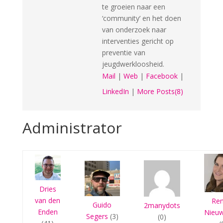
te groeien naar een
‘community’ en het doen
van onderzoek naar
interventies gericht op
preventie van
jeugdwerkloosheid.
Mail
|
Web
|
Facebook
|
LinkedIn
|
More Posts(8)
Administrator
Dries
van den
Re
Guido
2manydots
Enden
Nieu
Segers
(3)
(0)