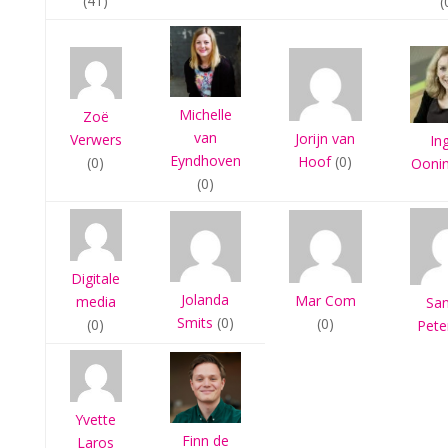
(41)
(
Michelle
Zoë
van
Jorijn van
Verwers
In
Eyndhoven
Hoof
(0)
(0)
Ooni
(0)
Digitale
Jolanda
Mar Com
media
Sa
Smits
(0)
(0)
(0)
Pete
Yvette
Finn de
Laros