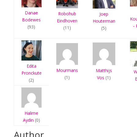
Danae
Robohub
Joep
Ko
Bodewes
Eindhoven
Houterman
- 
(93)
(11)
(5)
Edita
Mourmans
Matthijs
W
Pronckute
(1)
Vos
(1)
(2)
Halime
Aydin
(0)
Author