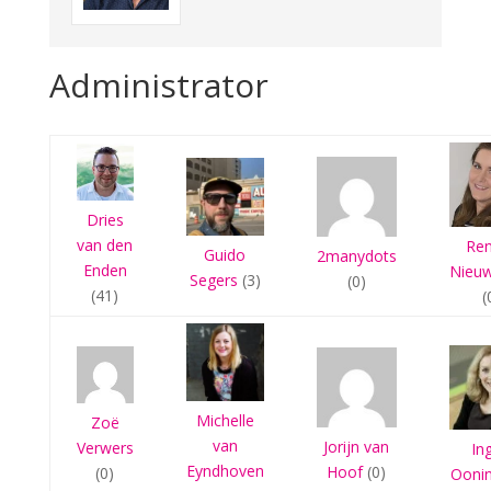
Administrator
Dries
van den
Re
Guido
2manydots
Enden
Nieu
Segers
(3)
(0)
(41)
(
Michelle
Zoë
van
Jorijn van
Verwers
In
Eyndhoven
Hoof
(0)
(0)
Ooni