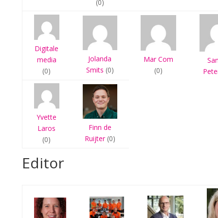
(0)
Digitale
Jolanda
Mar Com
media
Sa
Smits
(0)
(0)
(0)
Pete
Yvette
Finn de
Laros
Ruijter
(0)
(0)
Editor