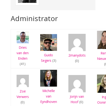
Administrator
Dries
van den
Re
Guido
2manydots
Enden
Nieu
Segers
(3)
(0)
(41)
(
Michelle
Zoë
van
Jorijn van
Verwers
In
Eyndhoven
Hoof
(0)
(0)
Ooni