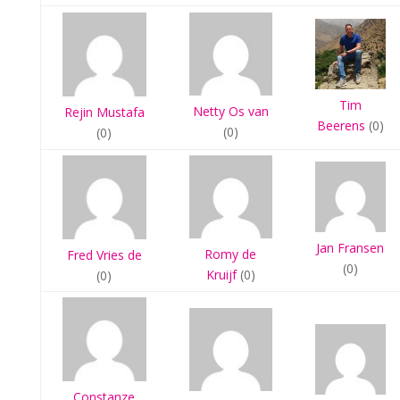
Tim
Netty Os van
Rejin Mustafa
Beerens
(0)
(0)
(0)
Jan Fransen
Romy de
Fred Vries de
(0)
Kruijf
(0)
(0)
Constanze