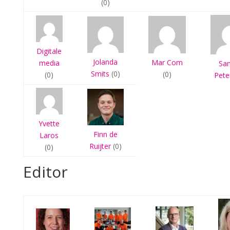
(0)
Digitale
Jolanda
Mar Com
media
Sa
Smits
(0)
(0)
(0)
Pete
Yvette
Finn de
Laros
Ruijter
(0)
(0)
Editor