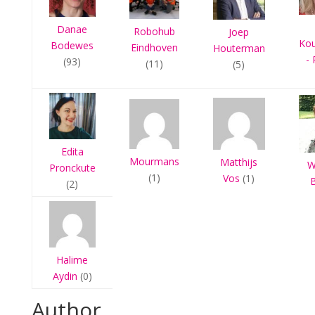
Danae
Robohub
Joep
Ko
Bodewes
Eindhoven
Houterman
- 
(93)
(11)
(5)
Edita
Mourmans
Matthijs
W
Pronckute
(1)
Vos
(1)
(2)
Halime
Aydin
(0)
Author