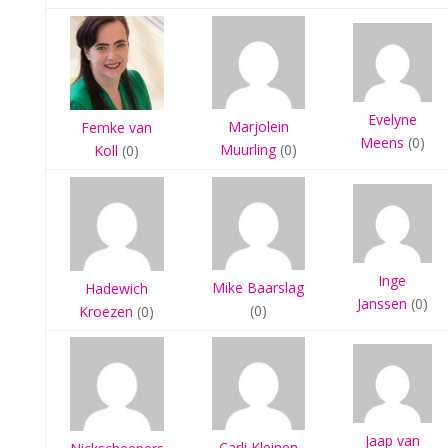
Evelyne
Marjolein
Femke van
Meens
(0)
Muurling
(0)
Koll
(0)
Inge
Mike Baarslag
Hadewich
Janssen
(0)
(0)
Kroezen
(0)
Jaap van
Carli Kleinen