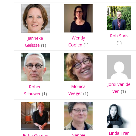
Rob Saris
Wendy
Janneke
(1)
Coolen
(1)
Gielisse
(1)
Jordi van de
Monica
Robert
Ven
(1)
Veeger
(1)
Schuwer
(1)
Linda Tran
Nannie
Eefje Op den