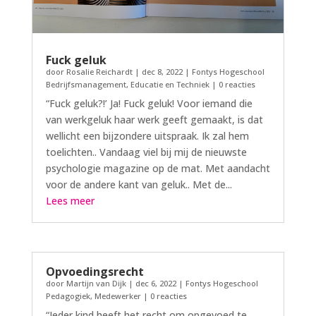
Fuck geluk
door
Rosalie Reichardt
|
dec 8, 2022
|
Fontys Hogeschool
Bedrijfsmanagement, Educatie en Techniek
| 0 reacties
“Fuck geluk?!’ Ja! Fuck geluk! Voor iemand die
van werkgeluk haar werk geeft gemaakt, is dat
wellicht een bijzondere uitspraak. Ik zal hem
toelichten.. Vandaag viel bij mij de nieuwste
psychologie magazine op de mat. Met aandacht
voor de andere kant van geluk.. Met de...
Lees meer
Opvoedingsrecht
door
Martijn van Dijk
|
dec 6, 2022
|
Fontys Hogeschool
Pedagogiek
,
Medewerker
| 0 reacties
“Ieder kind heeft het recht om opgevoed te