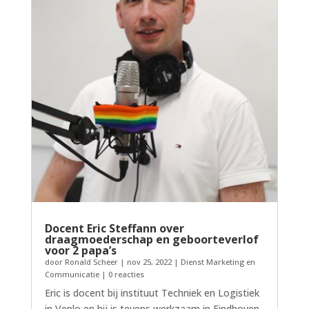
Docent Eric Steffann over
draagmoederschap en geboorteverlof
voor 2 papa’s
door
Ronald Scheer
|
nov 25, 2022
|
Dienst Marketing en
Communicatie
| 0 reacties
Eric is docent bij instituut Techniek en Logistiek
in Venlo en hij is tevens werkzaam in Eindhoven.