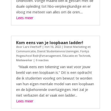
Eindhoven. Vorige maand ben ik gestart met de
duale opleiding tot hbo-verpleegkundige en er
vloog me meteen van alles om de oren....
Lees meer
Kom eens van je loopbaan ladder!
door
Lars Veerhoff
|
mrt 10, 2022
|
Dienst Marketing en
Communicatie
,
Dienst Studentenvoorzieningen
,
Fontys
Hogeschool Bedrijfsmanagement, Educatie en Techniek
,
Medewerker
| 0 reacties
“Maak eens een tekening van wat voor jouw
beeld van een loopbaan is.” Dit is een opdracht
die ik studenten voorleg om bewust te worden
van hun eigen mentale model van een loopbaan
en de bijbehorende overtuigingen. Het zal je
niet verbazen dat er vaak een ladder...
Lees meer