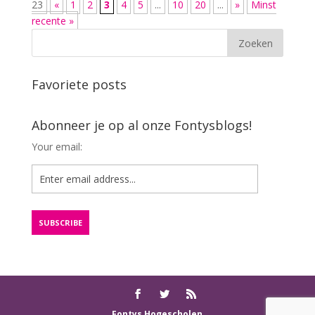
23
«
1
2
3
4
5
...
10
20
...
»
Minst
recente »
Favoriete posts
Abonneer je op al onze Fontysblogs!
Your email:
Fontys Hogescholen