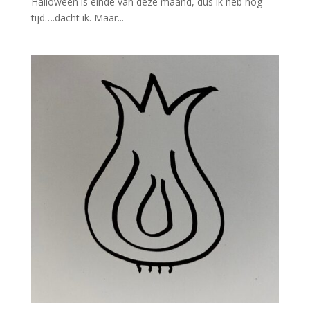
Halloween is einde van deze maand, dus ik heb nog
tijd….dacht ik. Maar...