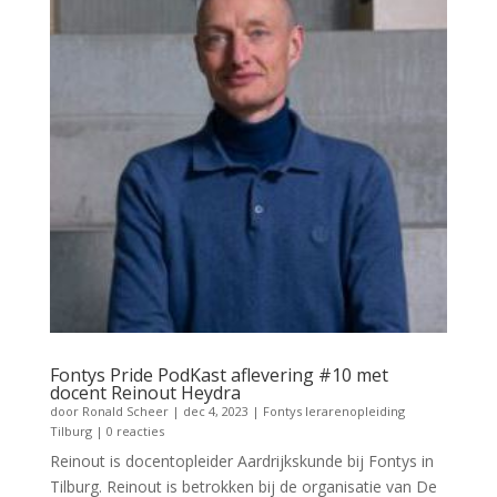
Fontys Pride PodKast aflevering #10 met
docent Reinout Heydra
door
Ronald Scheer
|
dec 4, 2023
|
Fontys lerarenopleiding
Tilburg
| 0 reacties
Reinout is docentopleider Aardrijkskunde bij Fontys in
Tilburg. Reinout is betrokken bij de organisatie van De