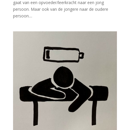
gaat van een opvoeder/leerkracht naar een jong
persoon. Maar ook van de jongere naar de oudere
persoon....