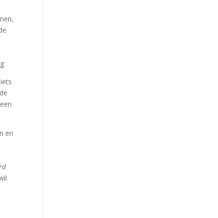
smen,
(de
g.
iets
ode
 een
ën en
rd
wil