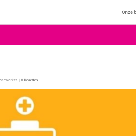
Onze b
edewerker
|
0 Reacties