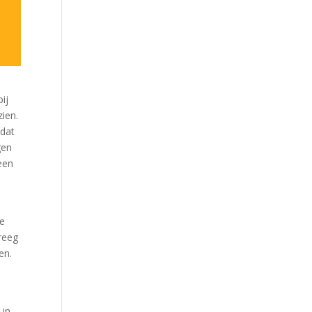
ij
zien.
 dat
gen
een
de
kreeg
en.
 in