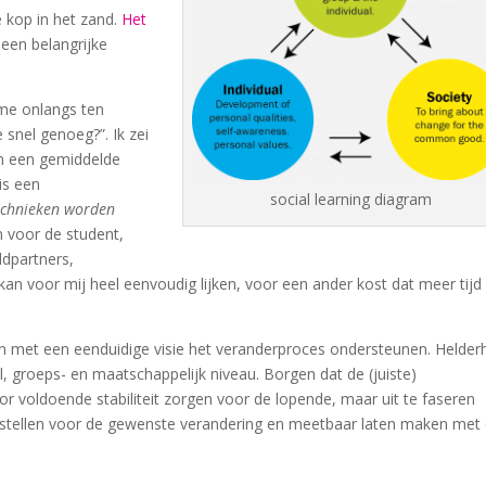
 kop in het zand.
Het
s een belangrijke
 me onlangs ten
 snel genoeg?”. Ik zei
van een gemiddelde
is een
social learning diagram
echnieken worden
n voor de student,
dpartners,
kan voor mij heel eenvoudig lijken, voor een ander kost dat meer tijd
n met een eenduidige visie het veranderproces ondersteunen. Helder
l, groeps- en maatschappelijk niveau. Borgen dat de (juiste)
 voldoende stabiliteit zorgen voor de lopende, maar uit te faseren
opstellen voor de gewenste verandering en meetbaar laten maken met