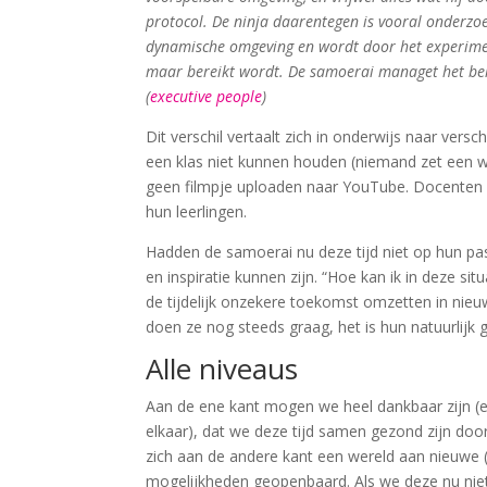
protocol. De ninja daarentegen is vooral onderzo
dynamische omgeving en wordt door het experiment
maar bereikt wordt. De samoerai managet het beken
(
executive people
)
Dit verschil vertaalt zich in onderwijs naar ver
een klas niet kunnen houden (niemand zet een 
geen filmpje uploaden naar YouTube. Docenten
hun leerlingen.
Hadden de samoerai nu deze tijd niet op hun pa
en inspiratie kunnen zijn. “Hoe kan ik in deze 
de tijdelijk onzekere toekomst omzetten in nieu
doen ze nog steeds graag, het is hun natuurlijk 
Alle niveaus
Aan de ene kant mogen we heel dankbaar zijn (en 
elkaar), dat we deze tijd samen gezond zijn do
zich aan de andere kant een wereld aan nieuwe (
mogelijkheden geopenbaard. Als we deze nu ni