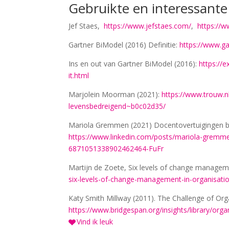
Gebruikte en interessant
Jef Staes,
https://www.jefstaes.com/
,
https://
Gartner BiModel (2016) Definitie:
https://www.g
Ins en out van Gartner BiModel (2016):
https://
it.html
Marjolein Moorman (2021):
https://www.trouw.n
levensbedreigend~b0c02d35/
Mariola Gremmen (2021) Docentovertuigingen bij
https://www.linkedin.com/posts/mariola-gremm
6871051338902462464-FuFr
Martijn de Zoete, Six levels of change managem
six-levels-of-change-management-in-organisati
Katy Smith Millway (2011). The Challenge of Org
https://www.bridgespan.org/insights/library/orga
Vind ik leuk