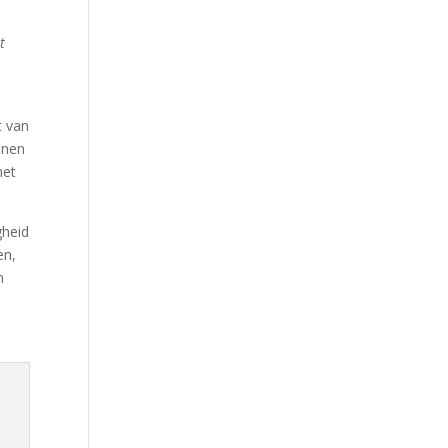
t
t van
nnen
met
gheid
en,
n