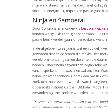
mijn werk steeds minder makkelijk met collega’s
voor een energie lek, mijn eigen passie gaat blo
Ninja en Samoerai
Door Corona is er in onderwijs
best wel wat ver
konden we ‘gelukkig terug naar normaal’. Er zit n
passie ben ik verder gaan ‘onderzoeken’, want ni
In de afgelopen twee jaar is wel een duidelijk ver
geworden tussen docenten die makkelijker met
wereld om konden gaan en docenten die daar 
hadden. Ondersteuning vanuit de organisatie was 
vanzelfsprekend, het was allemaal onzeker. Was
handelingsverlegenheid? Gebrek aan passie? of i
zoektocht naar een antwoord kwam ik lang een
onderzoeksinstituut Gartner: BiModal: Mode 1 (st
(verandering), met andere woorden samoerai en 
“
De samoerai wordt door plannen gedreven, houdt
voorspelbare omgeving, en vrijwel alles wat hij do