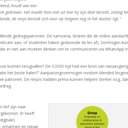
ekend, houdt van een
 gedreven. Het maakt hem niet uit hoe hij zijn doel bereikt, zolang he
de, de ninja bereidt zich voor op hetgeen nog in het duister ligt.”
schillende gedragspatronen. De samoerai, leraren die de online aandach
webcam aan, of studenten haken gedurende de les af). Sommigen ku
 die er niet aan moeten denken om te communiceren via WhatsApp 
ssie kunnen terugvallen? De COVID-tijd had een bron van nieuwsgieri
situatie het beste halen?” Aanpassingsvermogen rondom blended lesgev
we patronen. De ninja’s hadden prima kunnen helpen! Sterker nog, da
gedrag.
lief zijn naar
orgekomen. Er heeft
digitale)
et omarmen en nieuw