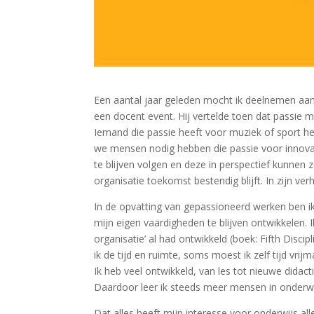
Een aantal jaar geleden mocht ik deelnemen aa
een docent event. Hij vertelde toen dat passie m
Iemand die passie heeft voor muziek of sport he
we mensen nodig hebben die passie voor innova
te blijven volgen en deze in perspectief kunne
organisatie toekomst bestendig blijft. In zijn ver
In de opvatting van gepassioneerd werken ben ik
mijn eigen vaardigheden te blijven ontwikkelen. 
organisatie’ al had ontwikkeld (boek: Fifth Disci
ik de tijd en ruimte, soms moest ik zelf tijd vri
Ik heb veel ontwikkeld, van les tot nieuwe dida
Daardoor leer ik steeds meer mensen in onderwi
Dat alles heeft mijn interesse voor onderwijs al