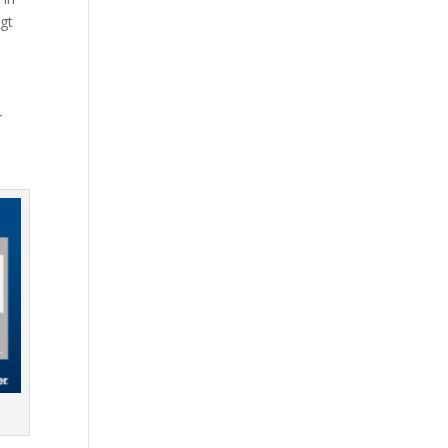
rgt
r