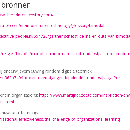
e bronnen:
www.theredmonkeystory.com/
artner.com/en/information-technology/glossary/bimodal
executive-people.nl/554720/gartner-schetst-de-ins-en-outs-van-bimoda
l/religie-filosofie/marjolein-moorman-slecht-onderwijs-is-op-den-duur
 onderwijsvernieuwing rondom digitale techniek:
en-569b7494_docentovertuigingen-bij-blended-onderwijs-ugcPost-
ent in organizations:
https://www.martijndezoete.com/inspiration-en/
ons.html
anizational Learning:
nizational-effectiveness/the-challenge-of-organizational-learning