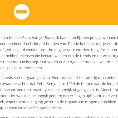
n een Master Class van
Jef Staes
. Ik had namelijk een prijs gewonnen b
eer betekent dan liefde, of houden van. Passie betekent dat je wilt af
eft, wil keihard werken om elke dag beter te worden. Hij gaf ook aan
tie hebben. Mensen die keihard werken om de trends en ontwikkelin
n zetten voor hun beroep. Dat waren in zijn ogen de mensen waarmee 
haal geduid als rode apen.
 steeds sterker gaan geloven. Hierdoor vind ik het prettig om continu
Ik kwam er achter dat Peter Senge al in 1964 de theorie van ‘de leren
pline) waar ‘personal mastery’ een belangrijk uitgangspunt is. Meestal 
jmaken. Het was dan belangrijk genoeg om er “eigen tijd” voor in te zett
ctiek, experimenten in gang gezet en de organisatie mogen ontdekken.
js kennen die dezelfde passie delen.
leen maar groter gemaakt en dat leidt nu tot een probleem. Ik vind het