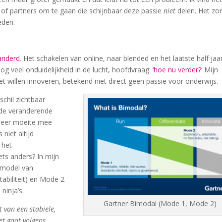
 of partners om te gaan die schijnbaar deze passie
niet
delen. Het zo
eden.
anderd
. Het schakelen van online, naar blended en het laatste half jaa
og veel onduidelijkheid in de lucht, hoofdvraag: ‘
hoe nu verder?
’ Mijn
et willen innoveren, betekend niet direct geen passie voor onderwijs.
schil zichtbaar
 de veranderende
meer moeite mee
niet altijd
 het
ets anders? In mijn
 model van
abiliteit) en Mode 2
ninja’s.
Gartner Bimodal (Mode 1, Mode 2)
 van een stabiele,
et gaat volgens