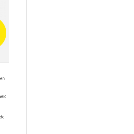
 en
heid
 de