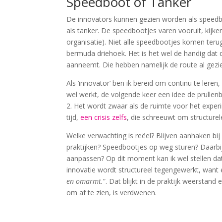
Speedboot of Tanker
De innovators kunnen gezien worden als speedb
als tanker. De speedbootjes varen vooruit, kijk
organisatie). Niet alle speedbootjes komen ter
bermuda driehoek. Het is het wel de handig dat 
aanneemt. Die hebben namelijk de route al gezi
Als ‘innovator’ ben ik bereid om continu te lere
wel werkt, de volgende keer een idee de prullenb
2. Het wordt zwaar als de ruimte voor het exper
tijd,
een crisis zelfs
, die schreeuwt om structurel
Welke verwachting is reëel? Blijven aanhaken bij
praktijken? Speedbootjes op weg sturen? Daarbij
aanpassen? Op dit moment kan ik wel stellen da
innovatie wordt structureel tegengewerkt, want e
en omarmt.
”. Dat blijkt in de praktijk weerstand
om af te zien, is verdwenen.