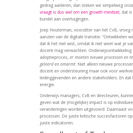
gedrag aanleren, dan steken we simpelweg onze
vraagt is dus wel om een growth mindset
, dat i
bundel aan overtuigingen.
Joep Houterman, voorzitter van het CvB, vroeg
aanzien van de digitale transitie: “Ontwikkelen we
dat ik het niet wist, omdat ik niet weet wat je 
docent mag verwachten. Onderwijsontwikkeling 
adoptieproces,
er moeten nieuwe processen en t
geleerd en omarmt
. Niet alleen nieuwe processe
docent en ondersteuning maar ook voor werkvel
leidinggevenden en andere stakeholders. En dat 
energie.
Onderwijs managers, CvB en directeuren, kunne
geven wat de (mogelijke) impact is op individuee
veranderingen worden uitgevoerd. Daarnaast voor
processen. De juiste kritische succesfactoren 
juiste indicatoren.