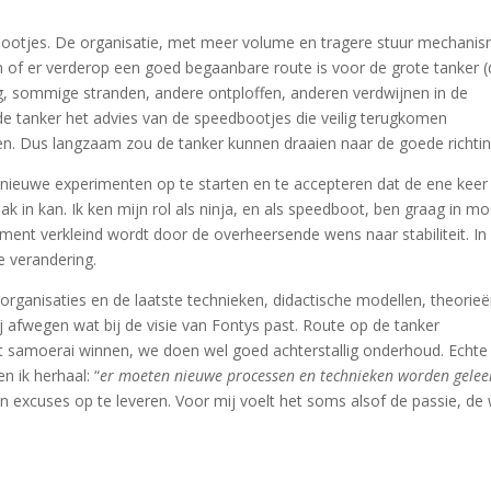
ootjes. De organisatie, met meer volume en tragere stuur mechani
en of er verderop een goed begaanbare route is voor de grote tanker 
ug, sommige stranden, andere ontploffen, anderen verdwijnen in de
de tanker het advies van de speedbootjes die veilig terugkomen
en. Dus langzaam zou de tanker kunnen draaien naar de goede richtin
n, nieuwe experimenten op te starten en te accepteren dat de ene keer 
ak in kan. Ik ken mijn rol als ninja, en als speedboot, ben graag in m
iment verkleind wordt door de overheersende wens naar stabiliteit. In
e verandering.
 organisaties en de laatste technieken, didactische modellen, theorie
 afwegen wat bij de visie van Fontys past. Route op de tanker
t samoerai winnen, we doen wel goed achterstallig onderhoud. Echte
n ik herhaal: “
er moeten nieuwe processen en technieken worden gelee
 en excuses op te leveren. Voor mij voelt het soms alsof de passie, de 