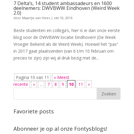
7 Delta’s, 14 student ambassadeurs en 1600
deelnemers: DWVBWW Eindhoven (Weird Week
2.0)
door
Maartje van Hees
|
okt 10, 2016
Beste studenten en collega’s, hier is ie dan onze eerste
blog voor de DWVBWW locatie Eindhoven! (De Week
Vroeger Bekend als de Weird Week). Hoewel het “pas”
in 2017 gaat plaatsvinden (van 6 t/m 10 februari om
precies te zijn) zijn wij al druk bezig met de...
Pagina 10 van 11
« Meest
recente
«
...
7
8
9
10
11
»
Favoriete posts
Abonneer je op al onze Fontysblogs!