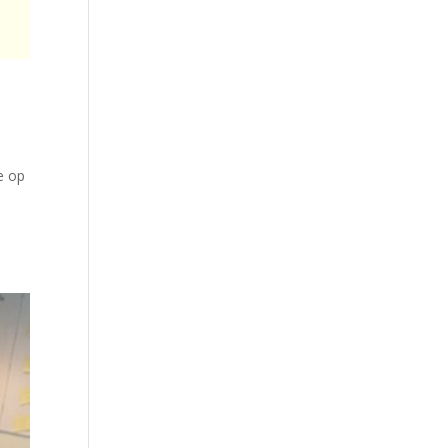
ze op
8