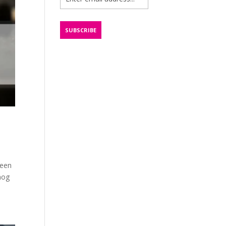
 een
nog