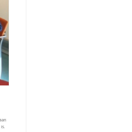
gaan
is.