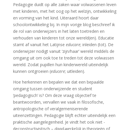
Pedagogie duidt op alle zaken waar volwassenen leven
met kinderen, met het oog op het welzijn, ontwikkeling
en vorming van het kind. Uiteraard hoort daar
schoolontwikkeling bij. In mijn vorige blog beschreef ik
de rol van onderwijzers in het laten toetreden en
verhouden van kinderen tot onze wereld(en). Educatie
stamt af vanuit het Latijnse
educare
; inleiden (tot). De
onderwijzer nodigt vanuit ‘zijn/haar’ wereld middels de
omgang uit om ook toe te treden tot deze volwassen
wereld. Zodat pupillen hun kinderwereld uiteindelijk
kunnen ontgroeien (
educere
; uitleiden).
Hoe herkennen en bepalen we dat een bepaalde
omgang tussen onderwijzende en student
‘pedagogisch’ is? Om deze vraag objectief te
beantwoorden, vervallen we vaak in filosofische,
antropologische of veralgemeniserende
uiteenzettingen. Pedagogie blijft echter uiteindelijk een
praktische aangelegenheid. Je vindt het ook niet -
deconstructivistisch –
daad-werkelijk
in theorieën of