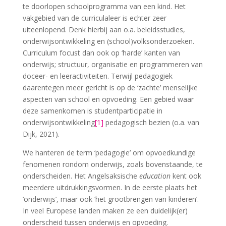
te doorlopen schoolprogramma van een kind. Het
vakgebied van de curriculaleer is echter zeer
uiteenlopend. Denk hierbij aan o.a. beleidsstudies,
onderwijsontwikkeling en (school)volksonderzoeken.
Curriculum focust dan ook op ‘harde’ kanten van
onderwijs; structuur, organisatie en programmeren van
doceer- en leeractiviteiten. Terwijl pedagogiek
daarentegen meer gericht is op de ‘zachte’ menselijke
aspecten van school en opvoeding. Een gebied waar
deze samenkomen is studentparticipatie in
onderwijsontwikkeling
[1]
pedagogisch bezien (o.a. van
Dijk, 2021).
We hanteren de term ‘pedagogie’ om opvoedkundige
fenomenen rondom onderwijs, zoals bovenstaande, te
onderscheiden. Het Angelsaksische
education
kent ook
meerdere uitdrukkingsvormen. In de eerste plaats het
‘onderwijs’, maar ook ‘het grootbrengen van kinderen’.
In veel Europese landen maken ze een duidelijk(er)
onderscheid tussen onderwijs en opvoeding.