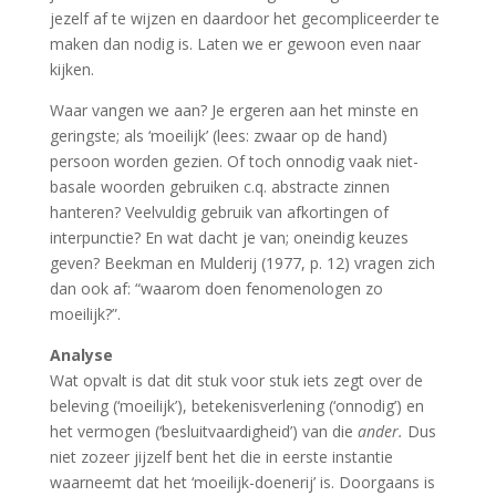
jezelf af te wijzen en daardoor het gecompliceerder te
maken dan nodig is. Laten we er gewoon even naar
kijken.
Waar vangen we aan? Je ergeren aan het minste en
geringste; als ‘moeilijk’ (lees: zwaar op de hand)
persoon worden gezien. Of toch onnodig vaak niet-
basale woorden gebruiken c.q. abstracte zinnen
hanteren? Veelvuldig gebruik van afkortingen of
interpunctie? En wat dacht je van; oneindig keuzes
geven? Beekman en Mulderij (1977, p. 12) vragen zich
dan ook af: “waarom doen fenomenologen zo
moeilijk?”.
Analyse
Wat opvalt is dat dit stuk voor stuk iets zegt over de
beleving (‘moeilijk’), betekenisverlening (‘onnodig’) en
het vermogen (‘besluitvaardigheid’) van die
ander.
Dus
niet zozeer jijzelf bent het die in eerste instantie
waarneemt dat het ‘moeilijk-doenerij’ is. Doorgaans is