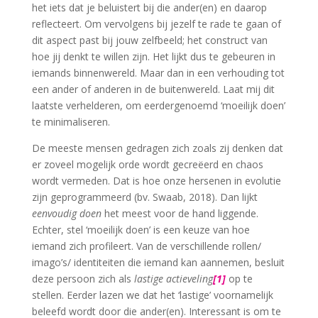
het iets dat je beluistert bij die ander(en) en daarop
reflecteert. Om vervolgens bij jezelf te rade te gaan of
dit aspect past bij jouw zelfbeeld; het construct van
hoe jij denkt te willen zijn. Het lijkt dus te gebeuren in
iemands binnenwereld. Maar dan in een verhouding tot
een ander of anderen in de buitenwereld. Laat mij dit
laatste verhelderen, om eerdergenoemd ‘moeilijk doen’
te minimaliseren.
De meeste mensen gedragen zich zoals zij denken dat
er zoveel mogelijk orde wordt gecreëerd en chaos
wordt vermeden. Dat is hoe onze hersenen in evolutie
zijn geprogrammeerd (bv. Swaab, 2018). Dan lijkt
eenvoudig doen
het meest voor de hand liggende.
Echter, stel ‘moeilijk doen’ is een keuze van hoe
iemand zich profileert. Van de verschillende rollen/
imago’s/ identiteiten die iemand kan aannemen, besluit
deze persoon zich als
lastige actieveling
[1]
op te
stellen. Eerder lazen we dat het ‘lastige’ voornamelijk
beleefd wordt door die ander(en). Interessant is om te