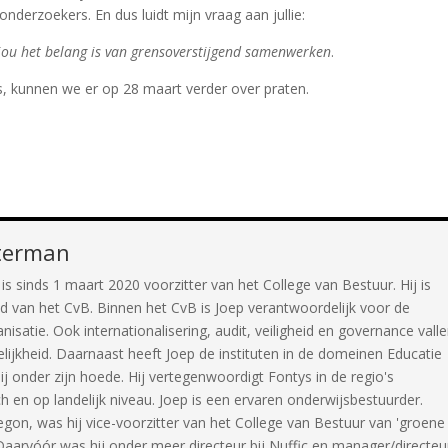
nderzoekers. En dus luidt mijn vraag aan jullie:
 jou het belang is van grensoverstijgend samenwerken
.
s, kunnen we er op 28 maart verder over praten.
terman
s sinds 1 maart 2020 voorzitter van het College van Bestuur. Hij is
id van het CvB. Binnen het CvB is Joep verantwoordelijk voor de
anisatie. Ook internationalisering, audit, veiligheid en governance vall
lijkheid. Daarnaast heeft Joep de instituten in de domeinen Educatie
 onder zijn hoede. Hij vertegenwoordigt Fontys in de regio's
en op landelijk niveau. Joep is een ervaren onderwijsbestuurder.
begon, was hij vice-voorzitter van het College van Bestuur van 'groene
. Daarvóór was hij onder meer directeur bij Nuffic en manager/directeu