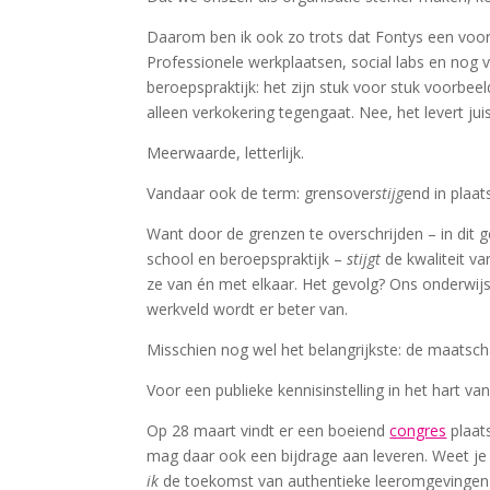
Daarom ben ik ook zo trots dat Fontys een voor
Professionele werkplaatsen, social labs en nog v
beroepspraktijk: het zijn stuk voor stuk voorbe
alleen verkokering tegengaat. Nee, het levert juist
Meerwaarde, letterlijk.
Vandaar ook de term: grensover
stijg
end in plaat
Want door de grenzen te overschrijden – in dit
school en beroepspraktijk –
stijgt
de kwaliteit va
ze van én met elkaar. Het gevolg? Ons onderwijs
werkveld wordt er beter van.
Misschien nog wel het belangrijkste: de maatsch
Voor een publieke kennisinstelling in het hart va
Op 28 maart vindt er een boeiend
congres
plaat
mag daar ook een bijdrage aan leveren. Weet je 
ik
de toekomst van authentieke leeromgevingen 