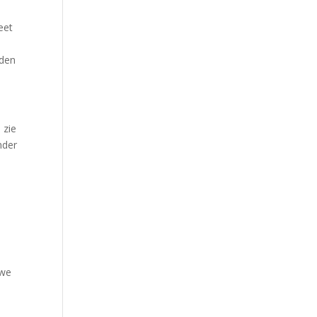
eet
eden
 zie
nder
 we