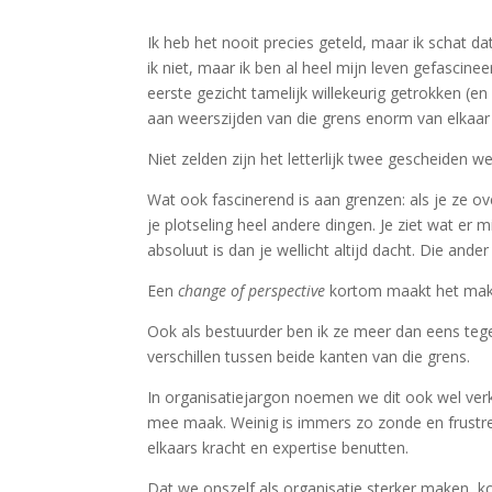
Ik heb het nooit precies geteld, maar ik schat da
ik niet, maar ik ben al heel mijn leven gefascine
eerste gezicht tamelijk willekeurig getrokken (en 
aan weerszijden van die grens enorm van elkaar 
Niet zelden zijn het letterlijk twee gescheiden w
Wat ook fascinerend is aan grenzen: als je ze over
je plotseling heel andere dingen. Je ziet wat er 
absoluut is dan je wellicht altijd dacht. Die ander
Een
change of perspective
kortom maakt het makke
Ook als bestuurder ben ik ze meer dan eens teg
verschillen tussen beide kanten van die grens.
In organisatiejargon noemen we dit ook wel verk
mee maak. Weinig is immers zo zonde en frustr
elkaars kracht en expertise benutten.
Dat we onszelf als organisatie sterker maken, k