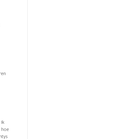
t
n
eren
t
 Ik
g hoe
ntys