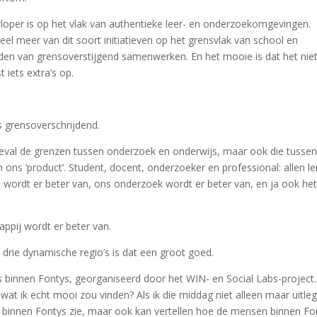
loper is op het vlak van authentieke leer- en onderzoekomgevingen.
eel meer van dit soort initiatieven op het grensvlak van school en
elden van grensoverstijgend samenwerken. En het mooie is dat het nie
 iets extra’s op.
s grensoverschrijdend.
 geval de grenzen tussen onderzoek en onderwijs, maar ook die tusse
n ons ‘product’. Student, docent, onderzoeker en professional: allen l
 wordt er beter van, ons onderzoek wordt er beter van, en ja ook he
appij wordt er beter van.
n drie dynamische regio’s is dat een groot goed.
s binnen Fontys, georganiseerd door het WIN- en Social Labs-project.
wat ik echt mooi zou vinden? Als ik die middag niet alleen maar uitle
binnen Fontys zie, maar ook kan vertellen hoe de mensen binnen Fo