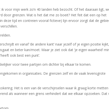
t ik voor mijn werk zo’n 40 landen heb bezocht. Of het daaraan ligt, w
erd door grenzen. Wat is het dat me zo boeit? Het feit dat een op het
in deze tijd en contreien vooral fictieve) lijn ervoor zorgt dat de gebi
verschillen.
erelden.
schrijdt en vanaf ‘de andere kant’ naar jezelf of je eigen positie kijkt,
misgaat en beter kan/moet. Maar je ziet ook dat ‘je eigen waarheid’ mi
 ‘heeft ook best een punt’.
lijker voor twee partijen om dichter bij elkaar te komen.
engekomen in organisaties. De grenzen zelf en de vaak levensgrote
okering. Het is een van de verschijnselen waar ik graag korte metten
erend als wanneer een grens verhindert dat we elkaar opzoeken. Dat
ortom.