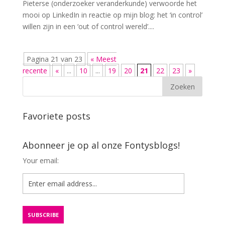
Pieterse (onderzoeker veranderkunde) verwoorde het
mooi op LinkedIn in reactie op mijn blog: het ‘in control’
willen zijn in een ‘out of control wereld’....
Pagina 21 van 23
« Meest
recente
«
...
10
...
19
20
21
22
23
»
Favoriete posts
Abonneer je op al onze Fontysblogs!
Your email: