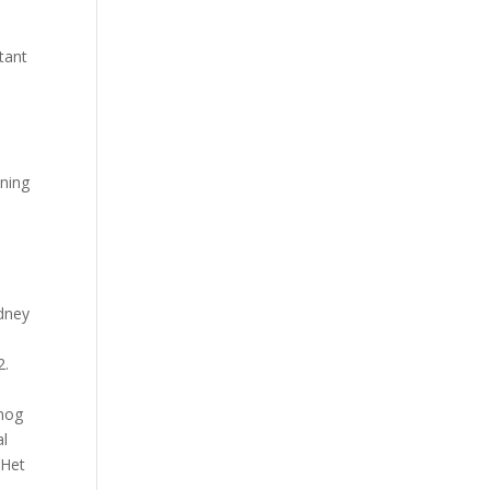
tant
ining
ydney
2.
 nog
al
‘Het