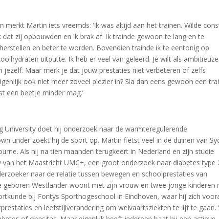
 merkt Martin iets vreemds: ‘Ik was altijd aan het trainen. Wilde cons
 dat zij opbouwden en ik brak af. Ik trainde gewoon te lang en te
 herstellen en beter te worden. Bovendien trainde ik te eentonig op
lhydraten uitputte. Ik heb er veel van geleerd. Je wilt als ambitieuze
n jezelf. Maar merk je dat jouw prestaties niet verbeteren of zelfs
eigenlijk ook niet meer zoveel plezier in? Sla dan eens gewoon een tra
est een beetje minder mag.’
ng University doet hij onderzoek naar de warmteregulerende
 under zoekt hij de sport op. Martin fietst veel in de duinen van S
ne. Als hij na tien maanden terugkeert in Nederland en zijn studie
dy van het Maastricht UMC+, een groot onderzoek naar diabetes type 
onderzoeker naar de relatie tussen bewegen en schoolprestaties van
 De geboren Westlander woont met zijn vrouw en twee jonge kinderen
portkunde bij Fontys Sporthogeschool in Eindhoven, waar hij zich voor
prestaties en leefstijlverandering om welvaartsziekten te lijf te gaan. 
abetes of obesitas. Maar eigenlijk heeft iedereen baat bij een actieve