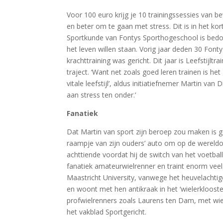
Voor 100 euro krijg je 10 trainingssessies van b
en beter om te gaan met stress. Dit is in het ko
Sportkunde van Fontys Sporthogeschool is bedoel
het leven willen staan. Vorig jaar deden 30 F
krachttraining was gericht. Dit jaar is Leefstijl
traject. ‘Want net zoals goed leren trainen is
vitale leefstijl’, aldus initiatiefnemer Martin van 
aan stress ten onder.’
Fanatiek
Dat Martin van sport zijn beroep zou maken is gee
raampje van zijn ouders’ auto om op de wereldon
achttiende voordat hij de switch van het voetba
fanatiek amateurwielrenner en traint enorm veel
Maastricht University, vanwege het heuvelachtig
en woont met hen antikraak in het ‘wielerkloost
profwielrenners zoals Laurens ten Dam, met wie
het vakblad Sportgericht.