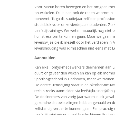
Voor Martin horen bewegen en het omgaan met st
ontwikkelen. Dit is dan ook de reden waarom hij 
opneemt. ‘Ik ga dit studiejaar zelf een profess
studieblok voor onze vierdejaars studenten. Zo
Leefstijltraining+. We weten natuurlijk nog ni
hun stress om te kunnen gaan. Maar we gaan he
levenswijze die ik mezelf door het verdiepen in
levenshouding was ik misschien niet eens met Le
Aanmelden
Kan elke Fontys-medewerkers deelnemen aan Leefs
duurt ongeveer tien weken en kan op elk moment
Sporthogeschool in Eindhoven, maar we trainen 
De eerste uitnodiging staat in de oktober-nieuw
rechtstreeks aanmelden via leefstijltrainer@font
De deelnemers van vorig jaar waren in elk geval hee
gezondheidsdoelstellingen hebben gehaald en den
zelfstandig verder te kunnen gaan. Een prachtig 
Leefstijltraining+ nog veel breder binnen Fonty