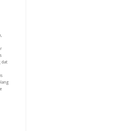
n,
r
s
g dat
is
olang
te