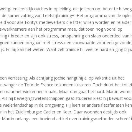
eweeg- en leefstijlcoaches in opleiding, die je leren om beter te bewe
rt de samenvatting van Leefstijltraining+. Het programma van de oplei
d voor alle Fontys-medewerkers die fitter willen worden en relaxter 
ontys-werknemers aan het programma mee, dat toen nog vooral op
training+ breder en zijn ook stress, ontspanning en slaap onderdeel van 
 het goed kunnen omgaan met stress een voorwaarde voor een gezonde
Dijk. En hij kan het weten. Want zelf trainde hij veel te hard en ging bijn
n verrassing. Als achtjarig jochie hangt hij al op vakantie uit het
tvanger de Tour de France te kunnen luisteren. Toch duurt het tot zi
llen naar het wielrennen maakt. Maar dan gaat het hard. Martin wordt
. Als hij bewegingswetenschappen gaat studeren kiest hij bewust voo
e wielerlandschap in de omgeving. Hij leert er andere fietsfanaten ke
er’ in het Zuidlimburgse Cadier en Keer. Daar woonden destijds ook
 Martin onlangs een boeiend artikel over trainingsmethoden schreef 