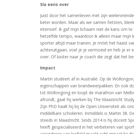
Sla eens over
Juist door het samenleven met zijn wielervrienden
beter worden. Maar als we samen fietsten, bleek
intensief. Ik gaf mijn lichaam niet de kans om te
hetzelfde tempo, waardoor ik alleen maar mijn koo
sporter altijd maar trainen. Je móet het haast va
achteruitgaan, voel je je vermoeid en heb je er 
over. Of luister naar je coach die zegt dat het b
Impact
Martin studeert af in Australië. Op de Wollongo
eigenschappen van brandweerpakken. En ook down
tot Wollongong en loopt de marathon van Melbour
afrondt, gaat hij werken bij The Maastricht Stu
Zijn PhD haalt hij bij de Open Universiteit als 
middelbare scholieren. Inmiddels is Martin 38.
steeds in Maastricht. Sinds 2014 is hij docent S
heeft gespecialiseerd in het verbeteren van sport
veranderen van leefstijl maakt echt impact bij di