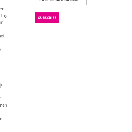
gen
ding
in
het
,
a
jn
r
nnen
in