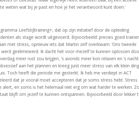
m te weten wat bij je past en hoe je het verantwoord kunt doen.’
ramma Leefstijltraining+, dat op zijn initiatief door de opleiding
denten als stage wordt uitgevoerd. Bijvoorbeeld: precies goed traine
gaan met stress, opnieuw iets dat Martin zelf overkwam. ‘Ons tweede
t werd geëlimineerd. Ik dacht het voor mezelf te kunnen oplossen doo
overdag meer rust zou krijgen, ’s avonds meer kon relaxen en ’s nacht
obsessief aan het plannen en kreeg juist meer stress van elk klein din
huis. Toch heeft die periode me gesterkt. Ik heb me verdiept in ACT
eerd dat je vooral moet accepteren dat je soms stress hebt. Stress 
je alert, en soms is het helemaal niet erg om wat harder te werken. Z
 staat blijft om jezelf te kunnen ontspannen. Bijvoorbeeld door lekker 