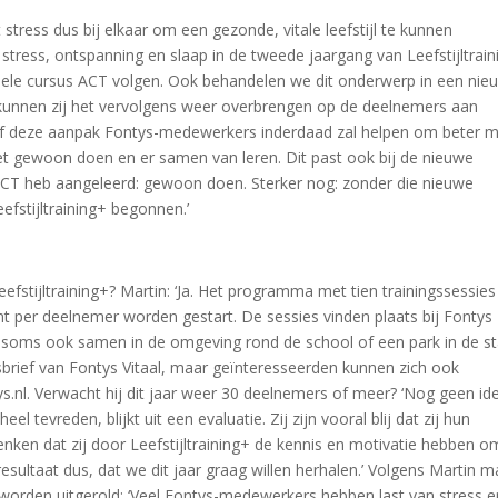
ress dus bij elkaar om een gezonde, vitale leefstijl te kunnen
stress, ontspanning en slaap in de tweede jaargang van Leefstijltrai
ionele cursus ACT volgen. Ook behandelen we dit onderwerp in een nie
 kunnen zij het vervolgens weer overbrengen op de deelnemers aan
et of deze aanpak Fontys-medewerkers inderdaad zal helpen om beter 
t gewoon doen en er samen van leren. Dit past ook bij de nieuwe
 ACT heb aangeleerd: gewoon doen. Sterker nog: zonder die nieuwe
efstijltraining+ begonnen.’
tijltraining+? Martin: ‘Ja. Het programma met tien trainingssessies
 per deelnemer worden gestart. De sessies vinden plaats bij Fontys
soms ook samen in de omgeving rond de school of een park in de st
sbrief van Fontys Vitaal, maar geïnteresseerden kunnen zich ook
ys.nl. Verwacht hij dit jaar weer 30 deelnemers of meer? ‘Nog geen id
l tevreden, blijkt uit een evaluatie. Zij zijn vooral blij dat zij hun
ken dat zij door Leefstijltraining+ de kennis en motivatie hebben o
resultaat dus, dat we dit jaar graag willen herhalen.’ Volgens Martin 
s worden uitgerold: ‘Veel Fontys-medewerkers hebben last van stress e