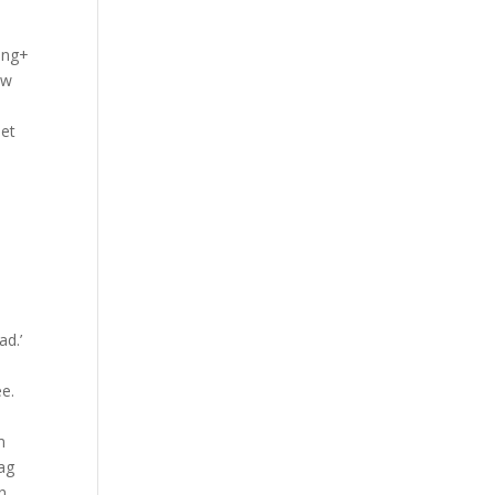
ning+
uw
met
ad.’
ee.
m
mag
n