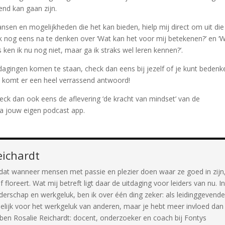
lend kan gaan zijn.
nsen en mogelijkheden die het kan bieden, hielp mij direct om uit die
k nog eens na te denken over ‘Wat kan het voor mij betekenen?’ en ‘
s ken ik nu nog niet, maar ga ik straks wel leren kennen?’.
dagingen komen te staan, check dan eens bij jezelf of je kunt bedenk
t komt er een heel verrassend antwoord!
ck dan ook eens de aflevering ‘de kracht van mindset’ van de
ia jouw eigen podcast app.
eichardt
 dat wanneer mensen met passie en plezier doen waar ze goed in zijn
f floreert. Wat mij betreft ligt daar de uitdaging voor leiders van nu. I
derschap en werkgeluk, ben ik over één ding zeker: als leidinggevend
elijk voor het werkgeluk van anderen, maar je hebt meer invloed dan
Ik ben Rosalie Reichardt: docent, onderzoeker en coach bij Fontys