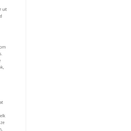
 uit
id
t om
s.
e
ok,
at
elk
eze
n,