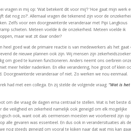
ei vragen in mij op: ‘Wat betekent dit voor mij’? ‘Hoe gaat mijn werk er
ft dat nog zo?’. Allemaal vragen die tekenend zijn voor de onzekerhe
jken. Zelfs voor een doorgewinterde veranderaar met Pipi Langkous
 kramp schieten. Meteen voelde ik de onzekerheid. Meteen voelde ik
 toppen, maar wat zit daar onder?
n heel goed wat de primaire reactie is van medewerkers als het gaa
revend de nieuwe plannen ook zijn. Wij mensen zijn zekerheidszoeker
nodig om goed te kunnen functioneren. Anders neemt ons oerbrein onz
iet meer helder nadenken. En elke verandering, hoe groot of klein o
d. Doorgewinterde veranderaar of niet. Zo werken we nou eenmaal.
rek had met een collega. En zij stelde de volgende vraag:
“Wat is het
oot om die vraag de dagen erna centraal te stellen. Wat is het beste d
 die veiligheid en zekerheid namelijk ook geneigd om elk mogelijke
ogisch ook, want ooit als oermensen moesten we voorbereid zijn op 
p alle gevaren was essentieel. En dus ook in verandersituaties als d
jn we nog steeds geneigd om vooral te kijken naar dat wat mis kan gaa