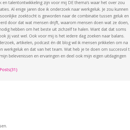
 en talentontwikkeling zijn voor mij DE thema’s waar het over zou
ties. Al enige jaren doe ik onderzoek naar werkgeluk. Je zou kunnen
rsoonlijke zoektocht is geworden naar de combinatie tussen geluk en
neerd door dat wat mensen drijft, waarom mensen doen wat ze doen,
dig hebben om het beste uit zichzelf te halen. Want dat dat soms
ook jij vast wel. Ook voor mij is het iedere dag zoeken naar balans.
derzoek, artikelen, podcast én dit blog wil ik mensen prikkelen om na
en werkgeluk en dat van het team. Wat heb je te doen om succesvol 
 mijn belevenissen en ervaringen en deel ook mijn eigen uitdagingen
Posts(31)
sen.