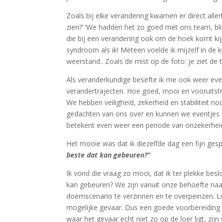
Zoals bij elke verandering kwamen er direct allerl
zien?’ ‘We hadden het zo goed met ons team, blij
die bij een verandering ook om de hoek komt ki
syndroom als ik! Meteen voelde ik mijzelf in de
weerstand.. Zoals de mist op de foto: je ziet de
Als veranderkundige besefte ik me ook weer eve
verandertrajecten. Hoe goed, mooi en vooruitst
We hebben veiligheid, zekerheid en stabiliteit 
gedachten van ons over en kunnen we eventjes n
betekent even weer een periode van onzekerhei
Het mooie was dat ik diezelfde dag een fijn gesp
beste dat kan gebeuren?”
Ik vond die vraag zo mooi, dat ik ter plekke besl
kan gebeuren? We zijn vanuit onze behoefte naar
doemscenario te verzinnen en te overpeinzen. L
mogelijke gevaar. Dus een goede voorbereiding o
waar het gevaar echt niet zo op de loer ligt, zi