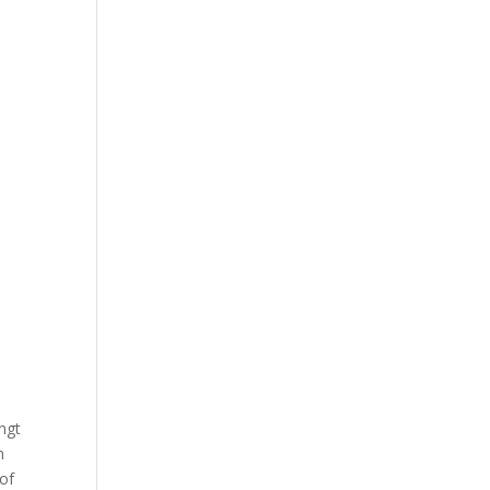
ngt
n
 of