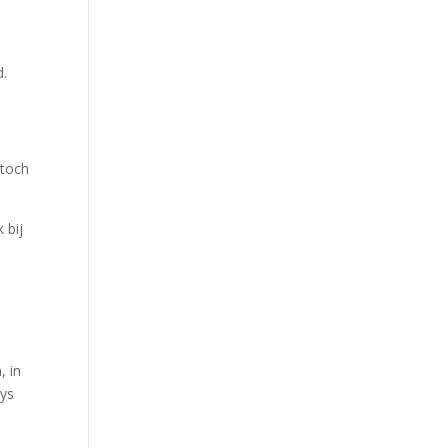
g
d.
 toch
 bij
, in
tys