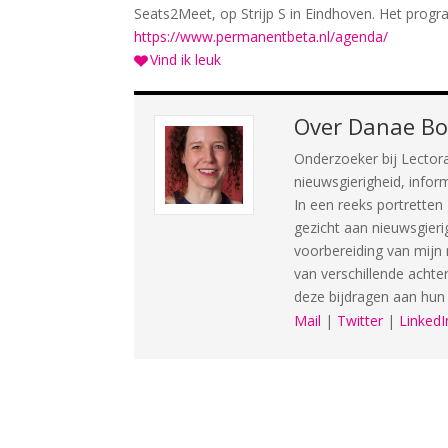
Seats2Meet, op Strijp S in Eindhoven. Het progr
https://www.permanentbeta.nl/agenda/
Vind ik leuk
Over
Danae B
Onderzoeker bij Lector
nieuwsgierigheid, infor
In een reeks portrett
gezicht aan nieuwsgier
voorbereiding van mijn 
van verschillende achte
deze bijdragen aan hu
Mail
|
Twitter
|
LinkedI