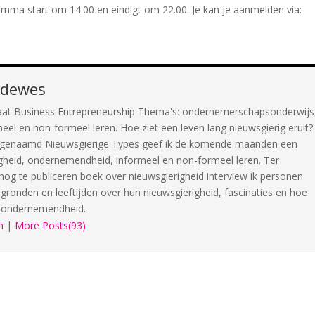
amma start om 14.00 en eindigt om 22.00. Je kan je aanmelden via:
odewes
aat Business Entrepreneurship Thema's: ondernemerschapsonderwijs
meel en non-formeel leren. Hoe ziet een leven lang nieuwsgierig eruit?
en genaamd Nieuwsgierige Types geef ik de komende maanden een
igheid, ondernemendheid, informeel en non-formeel leren. Ter
nog te publiceren boek over nieuwsgierigheid interview ik personen
rgronden en leeftijden over hun nieuwsgierigheid, fascinaties en hoe
n ondernemendheid.
n
|
More Posts(93)