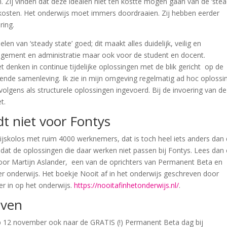
Zij vinden dat deze idealen niet ten kostte mogen gaan van de ‘ste
n kosten. Het onderwijs moet immers doordraaien. Zij hebben eerder
ring.
len van ‘steady state’ goed; dit maakt alles duidelijk, veilig en
anagement en administratie maar ook voor de student en docent.
et denken in continue tijdelijke oplossingen met de blik gericht op de
rende samenleving. Ik zie in mijn omgeving regelmatig ad hoc oplossi
olgens als structurele oplossingen ingevoerd. Bij de invoering van d
t.
t niet voor Fontys
ijskolos met ruim 4000 werknemers, dat is toch heel iets anders dan
at de oplossingen die daar werken niet passen bij Fontys. Lees dan
oor Martijn Aslander, een van de oprichters van Permanent Beta en
ver onderwijs. Het boekje Nooit af in het onderwijs geschreven door
er in op het onderwijs.
https://nooitafinhetonderwijs.nl/
.
oven
p 12 november ook naar de GRATIS (!) Permanent Beta dag bij