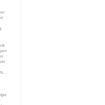
door
ast
g.
ordt
spect
en.
ieën
,
lfs…
lijke