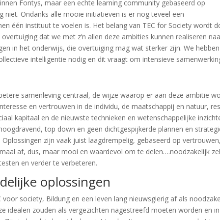
 binnen Fontys, maar een echte learning community gebaseerd op
g niet. Ondanks alle mooie initiatieven is er nog teveel een
nnen één instituut te voelen is. Het belang van TEC for Society wordt 
 overtuiging dat we met z’n allen deze ambities kunnen realiseren na
gen in het onderwijs, die overtuiging mag wat sterker zijn. We hebben
lectieve intelligentie nodig en dit vraagt om intensieve samenwerkin
 betere samenleving centraal, de wijze waarop er aan deze ambitie w
interesse en vertrouwen in de individu, de maatschappij en natuur, re
ociaal kapitaal en de nieuwste technieken en wetenschappelijke inzicht
ET hoogdravend, top down en geen dichtgespijkerde plannen en strateg
 Oplossingen zijn vaak juist laagdrempelig, gebaseerd op vertrouwen
maal af, dus, maar mooi en waardevol om te delen….noodzakelijk ze
testen en verder te verbeteren.
ijdelijke oplossingen
oor society, Bildung en een leven lang nieuwsgierig af als noodzake
Deze idealen zouden als vergezichten nagestreefd moeten worden en in