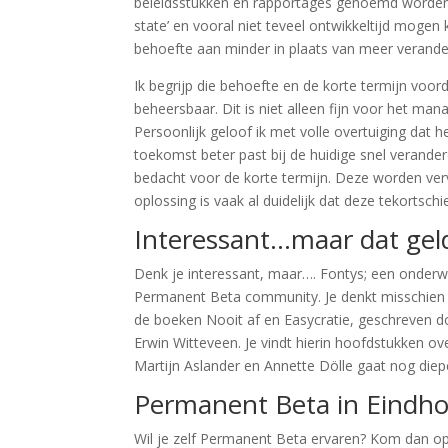
beleidsstukken en rapportages genoemd worden. 
state’ en vooral niet teveel ontwikkeltijd moge
behoefte aan minder in plaats van meer verande
Ik begrijp die behoefte en de korte termijn voorde
beheersbaar. Dit is niet alleen fijn voor het m
Persoonlijk geloof ik met volle overtuiging dat h
toekomst beter past bij de huidige snel verande
bedacht voor de korte termijn. Deze worden verv
oplossing is vaak al duidelijk dat deze tekortschie
Interessant…maar dat geld
Denk je interessant, maar…. Fontys; een onderw
Permanent Beta community. Je denkt misschien d
de boeken Nooit af en Easycratie, geschreven d
Erwin Witteveen. Je vindt hierin hoofdstukken o
Martijn Aslander en Annette Dölle gaat nog diep
Permanent Beta in Eindh
Wil je zelf Permanent Beta ervaren? Kom dan o