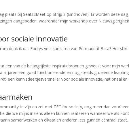
 plaats bij Seats2Meet op Strijp S (Eindhoven). Er worden deze da
 lezingen aangeboden, waaronder mijn workshop over Nieuwsgierighei
oor sociale innovatie
om denk ik dat Fontys veel kan leren van Permanent Beta? Het stikt
ar een van de belangrijkste inspiratiebronnen geweest voor mijn werk
a al jaren een goed functionerende en nog steeds groeiende learning
; een kennisdeeltjesversneller voor sociale innovatie, nationaal èn
waarmaken
 community te zijn en zet met TEC for society, nog meer dan voorheen
itie die we mijns inziens alleen kunnen realiseren wanneer we als Fon
aarin samenwerken en elkaar en anderen iets gunnen centraal staat.