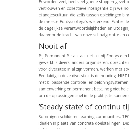
Er worden veel, heel veel goede stappen gezet
vertrouwen en collectieve intelligentie zijn we no
eilandjescultuur, die zelfs tussen opleidingen bi
de meeste Fontyscollega’s wel erkend. Echter de
de dagelijkse verantwoordelijkheden en uitdagin
daarvoor de kracht van onze schaalgrootte en col
Nooit af
Bij Permanent Beta staat net als bij Fontys een
gewerkt is divers: anders organiseren, oprechte 
voor diversiteit in al zijn vormen, werken met s
Eenduidig in deze diversiteit is de houding: NI
met bijpassende controle- en beloningsystemen.
samenwerking en permanent beta; nog niet hele
om de oplossingen snel in de praktijk te kunnen 
‘Steady state’ of continu t
Sommigen schilderen learning communities, TEC v
idealen in plaats van concrete doelstellingen. 