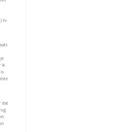
) tv-
n
aats
 je
 ik
is
atste
r dat
rug.
in.
on