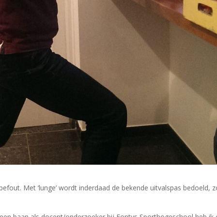
ypefout. Met ‘lunge’ wordt inderdaad de bekende uitvalspas bedoeld, z
n een baan als docent/onderzoeker bij Fontys Sporthogeschool heb ik