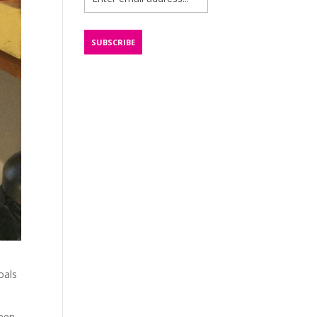
oals
 een