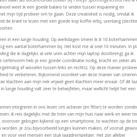
n gevoel weet ik een goede balans te vinden tussen inspanning en
et mijn tijd probeer om te gaan. Deze creativiteit is nodig, omdat ik
id de krant te lezen met een goede kop koffie erbij, urenlang (slechte
porten.
eren in een lunge houding. Op werkdagen smeer ik 8-10 boterhamme
og een aantal boterhammen bij. Het kost me al snel 10 minuten. In pl
g die ik dagelijks al vele uren achter mijn laptop doorbreng) ga ik
e oefenvorm heb je een goede coördinatie nodig, kracht en zeker als
egelmatig af wisselen tussen links en rechts). Op deze manier probeer
heid te verbeteren. Bijkomend voordeel van deze manier van smeren 
van klachten aan mijn nek vrijwel geen klachten meer ervaar. Of dit la
lunge houding valt zeer te betwijfelen, maar wellicht helpt het een
kunnen integreren in ons leven om actiever (en fitter) te worden zonde
ven: ik reis dagelijks met de trein van mijn huis naar werk en weer te
on, voorover gebogen kijkend op een smartphone, te wachten op de tre
n worden. Je zou bijvoorbeeld lunges kunnen maken, of vooruit gewo
en voor veel mensen een stuk laagdrempeliger. Het zijn allebei