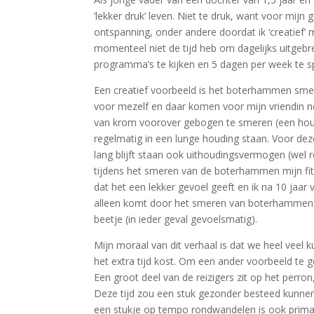
‘lekker druk’ leven. Niet te druk, want voor mij
ontspanning, onder andere doordat ik ‘creatief’ m
momenteel niet de tijd heb om dagelijks uitgebre
programma’s te kijken en 5 dagen per week te s
Een creatief voorbeeld is het boterhammen sm
voor mezelf en daar komen voor mijn vriendin n
van krom voorover gebogen te smeren (een houdin
regelmatig in een lunge houding staan. Voor dez
lang blijft staan ook uithoudingsvermogen (wel r
tijdens het smeren van de boterhammen mijn fit
dat het een lekker gevoel geeft en ik na 10 jaar 
alleen komt door het smeren van boterhammen in 
beetje (in ieder geval gevoelsmatig).
Mijn moraal van dit verhaal is dat we heel veel 
het extra tijd kost. Om een ander voorbeeld te ge
Een groot deel van de reizigers zit op het perr
Deze tijd zou een stuk gezonder besteed kunne
een stukje op tempo rondwandelen is ook prima 