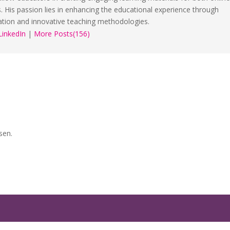
s. His passion lies in enhancing the educational experience through
ation and innovative teaching methodologies.
LinkedIn
|
More Posts(156)
sen.