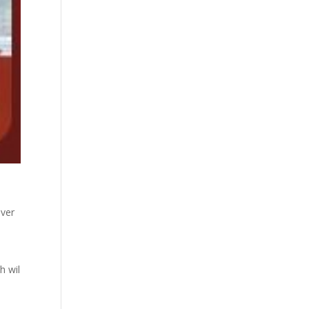
over
h wil