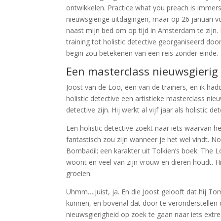
ontwikkelen. Practice what you preach is immer
nieuwsgierige uitdagingen, maar op 26 januari v
naast mijn bed om op tijd in Amsterdam te zijn. In
training tot holistic detective georganiseerd do
begin zou betekenen van een reis zonder einde.
Een masterclass nieuwsgierig 
Joost van de Loo, een van de trainers, en ik had
holistic detective een artistieke masterclass nieu
detective zijn. Hij werkt al vijf jaar als holistic
Een holistic detective zoekt naar iets waarvan h
fantastisch zou zijn wanneer je het wel vindt. 
Bombadil; een karakter uit Tolkien’s boek: The L
woont en veel van zijn vrouw en dieren houdt. Hi
groeien.
Uhmm….juist, ja. En die Joost gelooft dat hij T
kunnen, en bovenal dat door te veronderstellen
nieuwsgierigheid op zoek te gaan naar iets extr