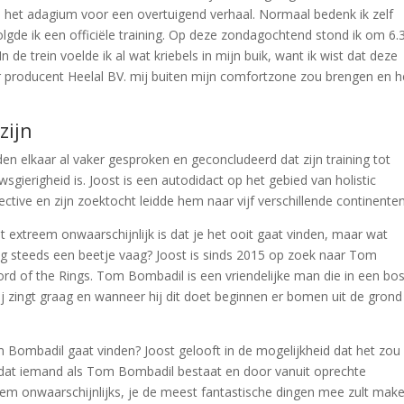
s het adagium voor een overtuigend verhaal. Normaal bedenk ik zelf
olgde ik een officiële training. Op deze zondagochtend stond ik om 6.
 de trein voelde ik al wat kriebels in mijn buik, want ik wist dat deze
or producent Heelal BV
.
mij buiten mijn comfortzone zou brengen en h
zijn
den elkaar al vaker gesproken en geconcludeerd dat zijn training tot
wsgierigheid is. Joost is een autodidact op het gebied van holistic
 detective en zijn zoektocht leidde hem naar vijf verschillende continenten
et extreem onwaarschijnlijk is dat je het ooit gaat vinden, maar wat
Nog steeds een beetje vaag? Joost is sinds 2015 op zoek naar Tom
ord of the Rings. Tom Bombadil is een vriendelijke man die in een bo
j zingt graag en wanneer hij dit doet beginnen er bomen uit de grond
om Bombadil gaat vinden? Joost gelooft in de mogelijkheid dat het zou
 dat iemand als Tom Bombadil bestaat en door vanuit oprechte
eem onwaarschijnlijks, je de meest fantastische dingen mee zult mak