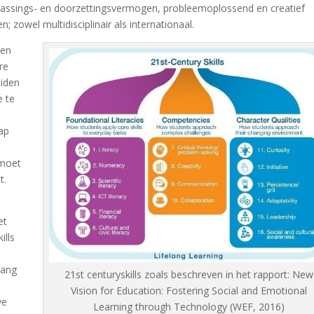
assings- en doorzettingsvermogen, probleemoplossend en creatief
zowel multidisciplinair als internationaal.
pen
re
eiden
e te
hap
tmoet
t.
et
ills
lang
21st centuryskills zoals beschreven in het rapport: New
Vision for Education: Fostering Social and Emotional
ve
Learning through Technology (WEF, 2016)