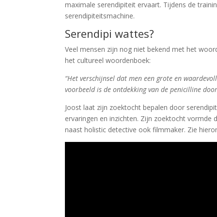
maximale serendipiteit ervaart. Tijdens de traini
serendipiteitsmachine.
Serendipi wattes?
Veel mensen zijn nog niet bekend met het woord 
het cultureel woordenboek:
“Het verschijnsel dat men een grote en waardevoll
voorbeeld is de ontdekking van de penicilline doo
Joost laat zijn zoektocht bepalen door serendip
ervaringen en inzichten. Zijn zoektocht vormde 
naast holistic detective ook filmmaker. Zie hier