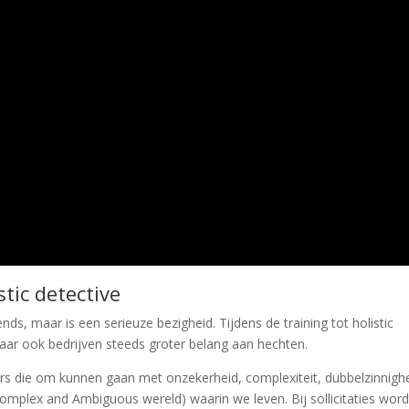
tic detective
ends, maar is een serieuze bezigheid. Tijdens de training tot holistic
aar ook bedrijven steeds groter belang aan hechten.
rs die om kunnen gaan met onzekerheid, complexiteit, dubbelzinnigh
Complex and Ambiguous wereld) waarin we leven. Bij sollicitaties word