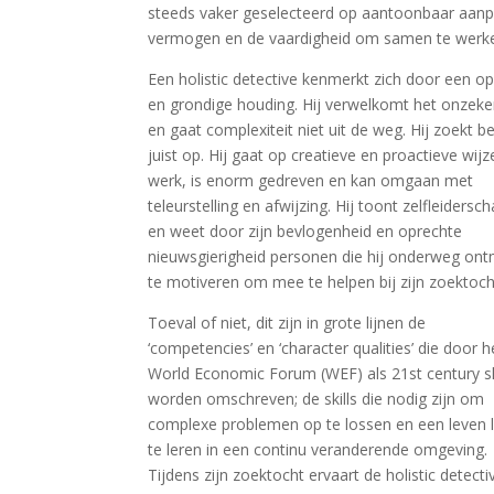
steeds vaker geselecteerd op aantoonbaar aanp
vermogen en de vaardigheid om samen te werken; 
Een holistic detective kenmerkt zich door een o
en grondige houding. Hij verwelkomt het onzeke
en gaat complexiteit niet uit de weg. Hij zoekt b
juist op. Hij gaat op creatieve en proactieve wijz
werk, is enorm gedreven en kan omgaan met
teleurstelling en afwijzing. Hij toont zelfleidersc
en weet door zijn bevlogenheid en oprechte
nieuwsgierigheid personen die hij onderweg on
te motiveren om mee te helpen bij zijn zoektoch
Toeval of niet, dit zijn in grote lijnen de
‘competencies’ en ‘character qualities’ die door h
World Economic Forum (WEF) als 21st century sk
worden omschreven; de skills die nodig zijn om
complexe problemen op te lossen en een leven 
te leren in een continu veranderende omgeving.
Tijdens zijn zoektocht ervaart de holistic detecti