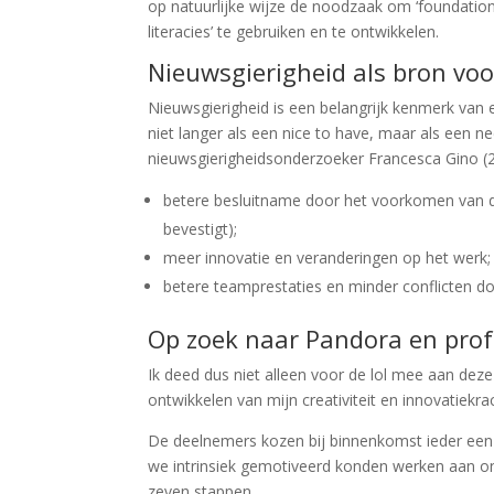
op natuurlijke wijze de noodzaak om ‘foundatio
literacies’ te gebruiken en te ontwikkelen.
Nieuwsgierigheid als bron vo
Nieuwsgierigheid is een belangrijk kenmerk van 
niet langer als een nice to have, maar als een 
nieuwsgierigheidsonderzoeker Francesca Gino (2
betere besluitname door het voorkomen van de
bevestigt);
meer innovatie en veranderingen op het werk;
betere teamprestaties en minder conflicten d
Op zoek naar Pandora en prof
Ik deed dus niet alleen voor de lol mee aan deze
ontwikkelen van mijn creativiteit en innovatie
De deelnemers kozen bij binnenkomst ieder een f
we intrinsiek gemotiveerd konden werken aan onz
zeven stappen.