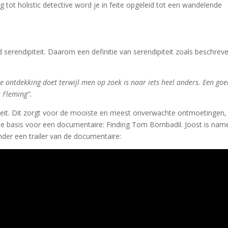
ng tot holistic detective word je in feite opgeleid tot een wandelende
serendipiteit. Daarom een definitie van serendipiteit zoals beschreve
e ontdekking doet terwijl men op zoek is naar iets heel anders. Een go
r Fleming”.
iteit. Dit zorgt voor de mooiste en meest onverwachte ontmoetingen,
de basis voor een documentaire: Finding Tom Bombadil. Joost is name
onder een trailer van de documentaire: