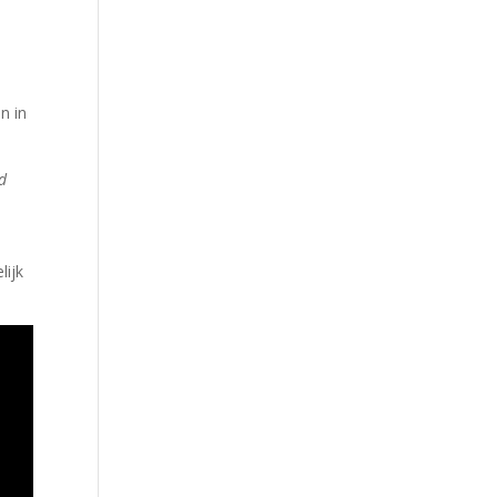
n in
ed
lijk