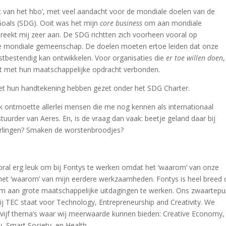
van het hbo’, met veel aandacht voor de mondiale doelen van de
Goals (SDG). Ooit was het mijn
core business
om aan mondiale
reekt mij zeer aan. De SDG richtten zich voorheen vooral op
le mondiale gemeenschap. De doelen moeten ertoe leiden dat onze
mstbestendig kan ontwikkelen. Voor organisaties die
er toe willen doen
,
et met hun maatschappelijke opdracht verbonden.
ciet hun handtekening hebben gezet onder het SDG Charter.
Ik ontmoette allerlei mensen die me nog kennen als internationaal
tuurder van Aeres. En, is de vraag dan vaak: beetje geland daar bij
derlingen? Smaken de worstenbroodjes?
oral erg leuk om bij Fontys te werken omdat het ‘waarom’ van onze
het ‘waarom’ van mijn eerdere werkzaamheden. Fontys is heel breed 
 om aan grote maatschappelijke uitdagingen te werken. Ons zwaartepu
j TEC staat voor Technology, Entrepreneurship and Creativity. We
 vijf thema’s waar wij meerwaarde kunnen bieden: Creative Economy,
, Smart Society, en Health.