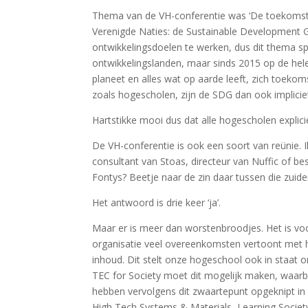
Thema van de VH-conferentie was ‘De toekomst 
Verenigde Naties: de Sustainable Development 
ontwikkelingsdoelen te werken, dus dit thema sp
ontwikkelingslanden, maar sinds 2015 op de he
planeet en alles wat op aarde leeft, zich toeko
zoals hogescholen, zijn de SDG dan ook implici
Hartstikke mooi dus dat alle hogescholen expli
De VH-conferentie is ook een soort van reünie. 
consultant van Stoas, directeur van Nuffic of bes
Fontys? Beetje naar de zin daar tussen die zui
Het antwoord is drie keer ‘ja’.
Maar er is meer dan worstenbroodjes. Het is vo
organisatie veel overeenkomsten vertoont met 
inhoud. Dit stelt onze hogeschool ook in staat
TEC for Society moet dit mogelijk maken, waarbi
hebben vervolgens dit zwaartepunt opgeknipt in
High Tech Systems & Materials, Learning Society