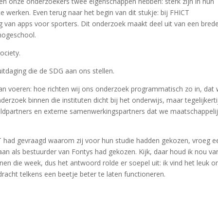
n onze onderzoekers twee eigenschappen hebben: sterk zijn in hun
n te werken. Even terug naar het begin van dit stukje: bij FHICT
 van apps voor sporters. Dit onderzoek maakt deel uit van een bred
hogeschool.
ociety.
itdaging die de SDG aan ons stellen.
an voeren: hoe richten wij ons onderzoek programmatisch zo in, dat 
zoek binnen die instituten dicht bij het onderwijs, maar tegelijkerti
eldpartners en externe samenwerkingspartners dat we maatschappeli
CT had gevraagd waarom zij voor hun studie hadden gekozen, vroeg e
an als bestuurder van Fontys had gekozen. Kijk, daar houd ik nou va
en die week, dus het antwoord rolde er soepel uit: ik vind het leuk 
racht telkens een beetje beter te laten functioneren.