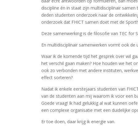
daar echt antwoorden op formuleren, dan moete
discipline én in staat zijn multidisciplinair same
deden studenten onderzoek naar de ontwikkeling
onderzoek dat FHICT samen doet met de Sport
Deze samenwerking is de filosofie van TEC for S
En multidisciplinair samenwerken vormt ook de u
Waar ik de komende tijd het gesprek over wil ga
het verschil gaan maken? Hoe houden we het onder
ook zo verbonden met andere instituten, werkv
effect sorteren?
Nadat ik enkele eerstejaars studenten van FHI
van de studenten aan mij waarom ik voor een ba
Goede vraag! Ik had gelukkig al wat kunnen oefen
een complexe organisatie met een duidelijke opd
Er toe doen, daar krijg ik energie van.