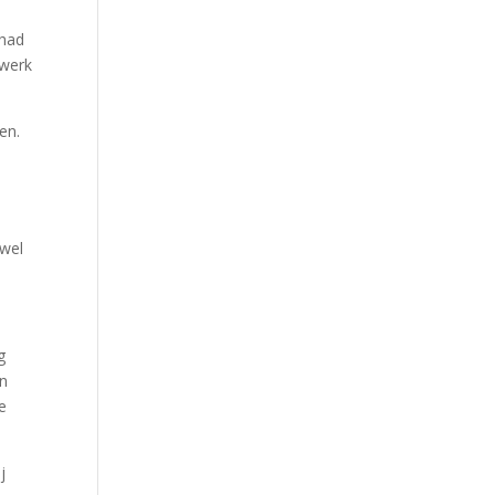
 had
 werk
en.
 wel
g
en
e
j