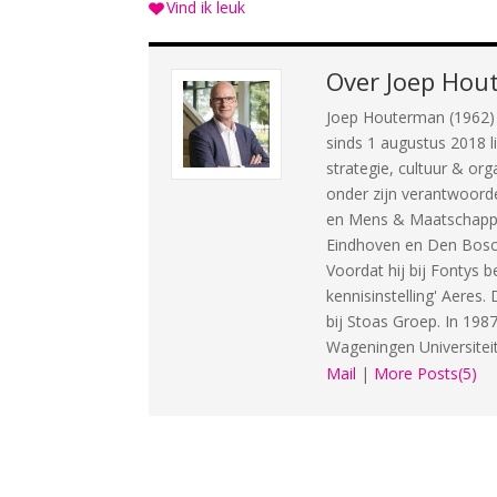
Vind ik leuk
Over
Joep Hou
Joep Houterman (1962) i
sinds 1 augustus 2018 l
strategie, cultuur & org
onder zijn verantwoorde
en Mens & Maatschappij
Eindhoven en Den Bosch 
Voordat hij bij Fontys 
kennisinstelling' Aeres
bij Stoas Groep. In 198
Wageningen Universiteit
Mail
|
More Posts(5)