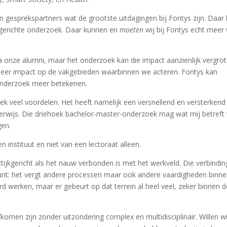
n gesprekspartners wat de grootste uitdagingen bij Fontys zijn. Daar
ijkgerichte onderzoek. Daar kunnen en
moeten
wij bij Fontys echt meer
a onze alumni, maar het onderzoek kan die impact aanzienlijk vergrot
meer impact op de vakgebieden waarbinnen we acteren. Fontys kan
 onderzoek meer betekenen.
ek veel voordelen. Het heeft namelijk een versnellend en versterkend
derwijs. Die driehoek bachelor-master-onderzoek mag wat mij betreft
gen.
 instituut en niet van een lectoraat alleen.
aktijkgericht als het nauw verbonden is met het werkveld. Die verbindin
unt: het vergt andere processen maar ook andere vaardigheden binn
d werken, maar er gebeurt op dat terrein al heel veel, zeker binnen d
omen zijn zonder uitzondering complex en multidisciplinair. Willen wi