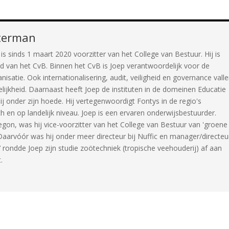
terman
s sinds 1 maart 2020 voorzitter van het College van Bestuur. Hij is
id van het CvB. Binnen het CvB is Joep verantwoordelijk voor de
anisatie. Ook internationalisering, audit, veiligheid en governance vall
lijkheid. Daarnaast heeft Joep de instituten in de domeinen Educatie
 onder zijn hoede. Hij vertegenwoordigt Fontys in de regio's
en op landelijk niveau. Joep is een ervaren onderwijsbestuurder.
begon, was hij vice-voorzitter van het College van Bestuur van 'groene
. Daarvóór was hij onder meer directeur bij Nuffic en manager/directeu
7 rondde Joep zijn studie zoötechniek (tropische veehouderij) af aan
.