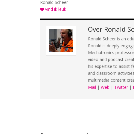
Ronald Scheer
Vind ik leuk
Over
Ronald S
Ronald Scheer is an edu
Ronald is deeply engage
Mechatronics professorsh
video and podcast crea
his expertise to assist 
and classroom activitie
multimedia content cre
Mail
|
Web
|
Twitter
|