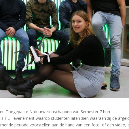
ng en Toegepaste Natuurwetenschappen van Semester 7 hun
 is HET evenement waarop studenten laten zien waaraan zij de afgel
mende periode voorstellen aan de hand van een foto, of een video, 