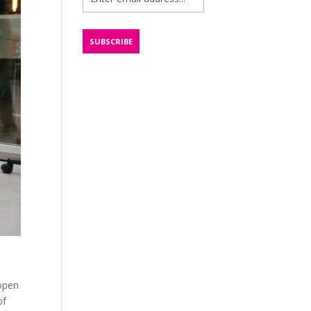
open
of