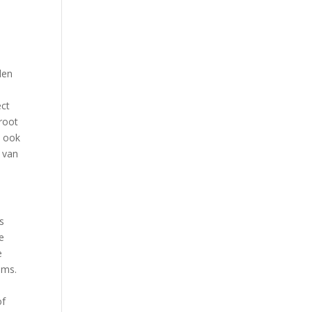
den
ect
root
n ook
 van
es
e
e
ems.
of