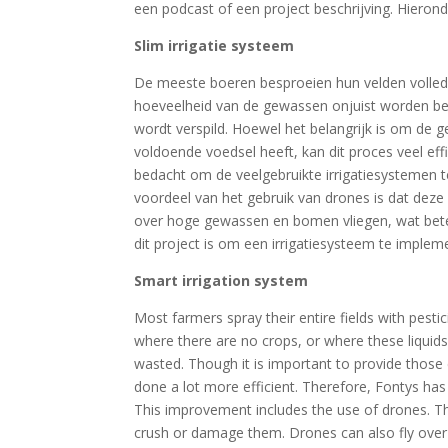
een podcast of een project beschrijving. Hierond
Slim irrigatie systeem
De meeste boeren besproeien hun velden volledig
hoeveelheid van de gewassen onjuist worden besp
wordt verspild. Hoewel het belangrijk is om de 
voldoende voedsel heeft, kan dit proces veel ef
bedacht om de veelgebruikte irrigatiesystemen 
voordeel van het gebruik van drones is dat dez
over hoge gewassen en bomen vliegen, wat betek
dit project is om een irrigatiesysteem te impl
Smart irrigation system
Most farmers spray their entire fields with pesti
where there are no crops, or where these liquids
wasted. Though it is important to provide those
done a lot more efficient. Therefore, Fontys ha
This improvement includes the use of drones. Th
crush or damage them. Drones can also fly over 