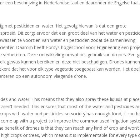
er een beschrijving in Nederlandse taal en daaronder de Engelse taal.
 met pesticiden en water. Het gevolg hiervan is dat een grote
roeid. Dit zorgt ervoor dat een groot deel van het water en pestici
gewassen te voorzien van water en pesticiden zodat de samenleving
ficiënter. Daarom heeft Fontys hogeschool voor Engineering een proj
te verbeteren. Deze ontwikkeling omvat het gebruik van drones. Een g
e elk gewas kunnen bereiken en deze niet beschadigen. Drones kunne
ent dat het voor elk type vegetatie toegepast kan worden. Het doel
ementeren op een autonoom vliegende drone.
cides and water. This means that they also spray these liquids at plac
 aren’t needed. This ensures that most of the water and pesticides ar
 crops with water and pesticides so society has enough food, it can b
s come up with a project to improve the common used irrigation syst
e benefit of drones is that they can reach any kind of crop and won’t
high crops or trees, which means it is implementable for every type 