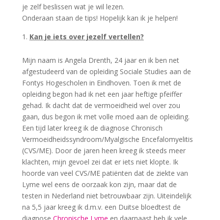
je zelf beslissen wat je wil lezen.
Onderaan staan de tips! Hopelijk kan ik je helpen!
Kan je iets over jezelf vertellen?
Mijn naam is Angela Drenth, 24 jaar en ik ben net
afgestudeerd van de opleiding Sociale Studies aan de
Fontys Hogescholen in Eindhoven. Toen ik met de
opleiding begon had ik net een jaar heftige pfeiffer
gehad. Ik dacht dat de vermoeidheid wel over zou
gaan, dus begon ik met volle moed aan de opleiding.
Een tijd later kreeg ik de diagnose Chronisch
Vermoeidheidssyndroom/Myalgische Encefalomyelitis
(CVS/ME). Door de jaren heen kreeg ik steeds meer
klachten, mijn gevoel zei dat er iets niet klopte. Ik
hoorde van veel CVS/ME patiënten dat de ziekte van
Lyme wel eens de oorzaak kon zijn, maar dat de
testen in Nederland niet betrouwbaar zijn. Uiteindelijk
na 5,5 jaar kreeg ik d.m.v. een Duitse bloedtest de
diagnose
Chronische Lyme
en daarnaast heb ik vele