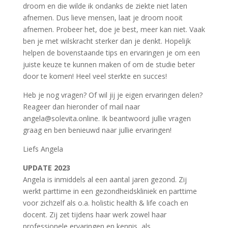
droom en die wilde ik ondanks de ziekte niet laten
afnemen. Dus lieve mensen, laat je droom nooit
afnemen. Probeer het, doe je best, meer kan niet. Vaak
ben je met wilskracht sterker dan je denkt. Hopelijk
helpen de bovenstaande tips en ervaringen je om een
juiste keuze te kunnen maken of om de studie beter
door te komen! Heel veel sterkte en succes!
Heb je nog vragen? Of wil jij je eigen ervaringen delen?
Reageer dan hieronder of mail naar
angela@solevita.online. Ik beantwoord jullie vragen
graag en ben benieuwd naar jullie ervaringen!
Liefs Angela
UPDATE 2023
Angela is inmiddels al een aantal jaren gezond. Zij
werkt parttime in een gezondheidskliniek en parttime
voor zichzelf als o.a. holistic health & life coach en
docent. Zij zet tijdens haar werk zowel haar
professionele ervaringen en kennis, als