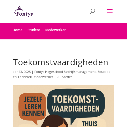
Home
Student
Medewerker
Toekomstvaardigheden
apr 13, 2025
|
Fontys Hogeschool Bedrijfsmanagement, Educatie
en Techniek
,
Medewerker
|
0 Reacties