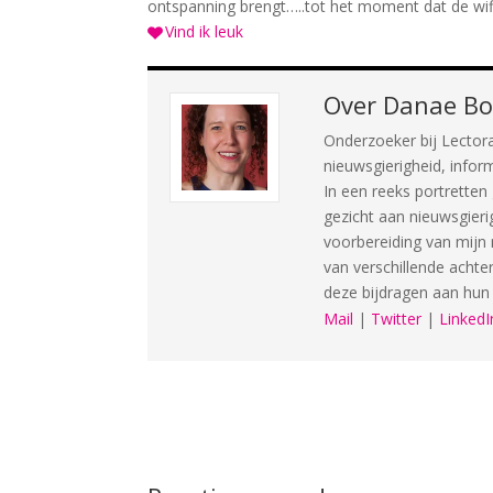
ontspanning brengt…..tot het moment dat de wifi
Vind ik leuk
Over
Danae B
Onderzoeker bij Lector
nieuwsgierigheid, infor
In een reeks portrett
gezicht aan nieuwsgier
voorbereiding van mijn 
van verschillende achte
deze bijdragen aan hu
Mail
|
Twitter
|
LinkedI