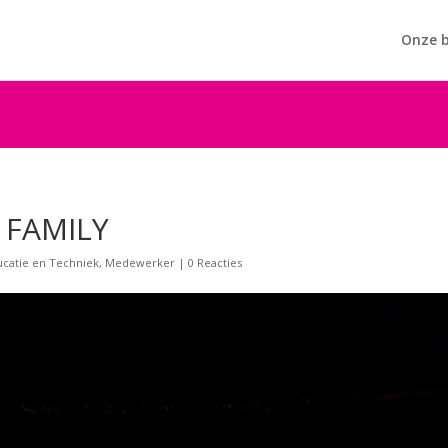
Onze b
 FAMILY
ucatie en Techniek
,
Medewerker
|
0 Reacties