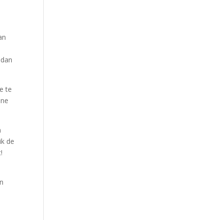
an
 dan
e te
ine
n
ik de
!
jn