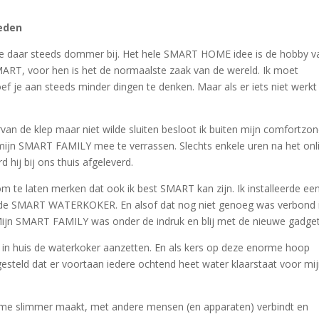
reden
e daar steeds dommer bij. Het hele SMART HOME idee is de hobby v
MART, voor hen is het de normaalste zaak van de wereld. Ik moet
oef je aan steeds minder dingen te denken. Maar als er iets niet werkt
n de klep maar niet wilde sluiten besloot ik buiten mijn comfortzon
n SMART FAMILY mee te verrassen. Slechts enkele uren na het onl
hij bij ons thuis afgeleverd.
m te laten merken dat ook ik best SMART kan zijn. Ik installeerde ee
 de SMART WATERKOKER. En alsof dat nog niet genoeg was verbond 
ijn SMART FAMILY was onder de indruk en blij met de nieuwe gadget
l in huis de waterkoker aanzetten. En als kers op deze enorme hoop
teld dat er voortaan iedere ochtend heet water klaarstaat voor mi
 me slimmer maakt, met andere mensen (en apparaten) verbindt en