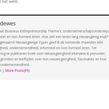
 niet werkt.
odewes
aat Business Entrepreneurship Thema's: ondernemerschapsonderwijs
meel en non-formeel leren. Hoe ziet een leven lang nieuwsgierig eruit?
en genaamd Nieuwsgierige Types geef ik de komende maanden een
igheid, ondernemendheid, informeel en non-formeel leren. Ter
nog te publiceren boek over nieuwsgierigheid interview ik personen
rgronden en leeftijden over hun nieuwsgierigheid, fascinaties en hoe
n ondernemendheid.
n
|
More Posts(93)