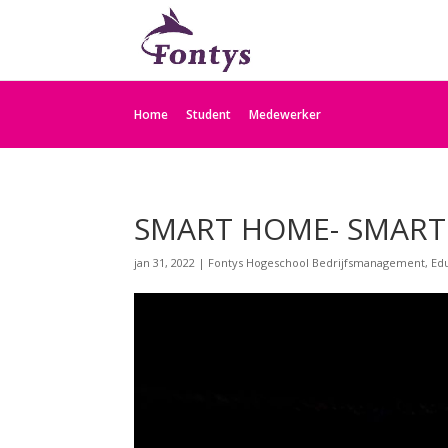
Home
Student
Medewerker
SMART HOME- SMART
jan 31, 2022
|
Fontys Hogeschool Bedrijfsmanagement, Ed