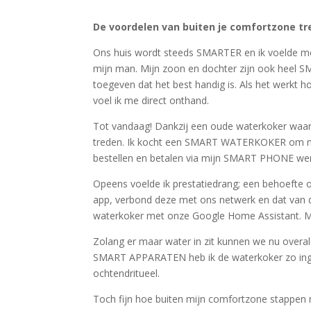
De voordelen van buiten je comfortzone t
Ons huis wordt steeds SMARTER en ik voelde m
mijn man. Mijn zoon en dochter zijn ook heel S
toegeven dat het best handig is. Als het werkt h
voel ik me direct onthand.
Tot vandaag! Dankzij een oude waterkoker waarva
treden. Ik kocht een SMART WATERKOKER om mij
bestellen en betalen via mijn SMART PHONE werd 
Opeens voelde ik prestatiedrang; een behoefte o
app, verbond deze met ons netwerk en dat van
waterkoker met onze Google Home Assistant. M
Zolang er maar water in zit kunnen we nu overa
SMART APPARATEN heb ik de waterkoker zo inges
ochtendritueel.
Toch fijn hoe buiten mijn comfortzone stappen