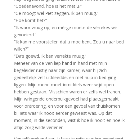
“Goedenavond, hoe is het met u?”
“Ge moogt wel Piet zeggen. Ik ben muug.”
“Hoe komt het?”
“Ik waor vruug op, en mèrge moete de vèrrekes wir
gevoeierd.”
“Ik kan me voorstellen dat u moe bent. Zou u naar bed
willen?”
“Da’s goewd, ik ben verrekte muug.”
Meneer van de Ven liep hand in hand met mijn
begeleider rustig naar zijn kamer, waar hij zich
gedeeltelijk zelf uitkleedde, en met hulp in bed ging
liggen. Mijn mond moet inmiddels weer wijd open
hebben gestaan. Misschien waren er zelfs wel tranen.
Mijn wringende onderbuikgevoel had plaatsgemaakt
voor ontroering, en voor een gevoel van thuiskomen
bij iets waar ik nooit eerder geweest was. Op dat
moment, in die seconden, wist ik hoe ik nooit en hoe ik
altijd zorg wilde verlenen.
Vanzelfsprekend zou ik later in mijn carrière geweigerd