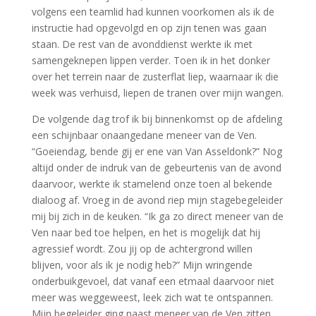
volgens een teamlid had kunnen voorkomen als ik de
instructie had opgevolgd en op zijn tenen was gaan
staan. De rest van de avonddienst werkte ik met
samengeknepen lippen verder. Toen ik in het donker
over het terrein naar de zusterflat liep, waarnaar ik die
week was verhuisd, liepen de tranen over mijn wangen.
De volgende dag trof ik bij binnenkomst op de afdeling
een schijnbaar onaangedane meneer van de Ven.
“Goeiendag, bende gij er ene van Van Asseldonk?” Nog
altijd onder de indruk van de gebeurtenis van de avond
daarvoor, werkte ik stamelend onze toen al bekende
dialoog af. Vroeg in de avond riep mijn stagebegeleider
mij bij zich in de keuken. “Ik ga zo direct meneer van de
Ven naar bed toe helpen, en het is mogelijk dat hij
agressief wordt. Zou jij op de achtergrond willen
blijven, voor als ik je nodig heb?” Mijn wringende
onderbuikgevoel, dat vanaf een etmaal daarvoor niet
meer was weggeweest, leek zich wat te ontspannen.
Mijn begeleider ging naast meneer van de Ven zitten.