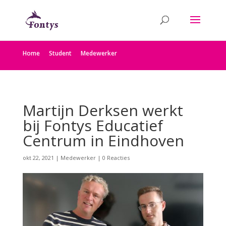
Home
Student
Medewerker
Martijn Derksen werkt
bij Fontys Educatief
Centrum in Eindhoven
okt 22, 2021
|
Medewerker
|
0 Reacties