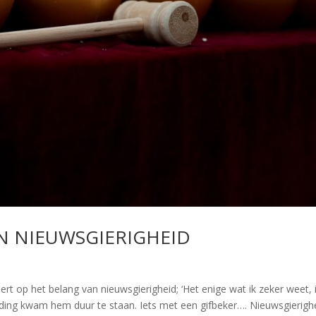
N NIEUWSGIERIGHEID
ert op het belang van nieuwsgierigheid; ‘Het enige wat ik zeker weet, 
houding kwam hem duur te staan. Iets met een gifbeker…. Nieuwsgierigh