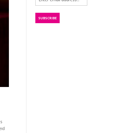
is
eid