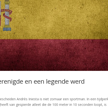
verenigde en een legende werd
bescheiden Andrès Iniesta is niet zomaar een sportman. In een tijdper
eeft van gespierde atleet die de 100 meter in 10 seconden loopt, is