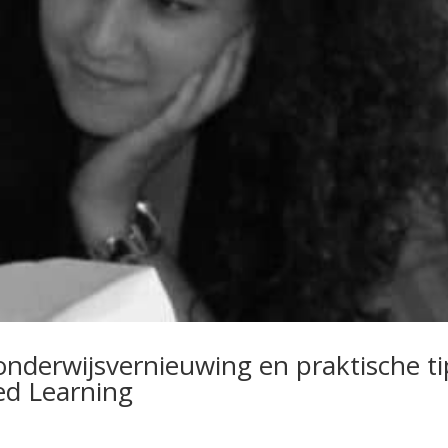
 onderwijsvernieuwing en praktische ti
ed Learning