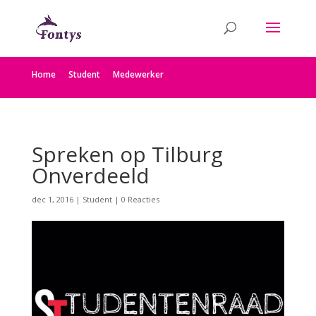
Home
Student
Medewerker
Spreken op Tilburg
Onverdeeld
dec 1, 2016
|
Student
|
0 Reacties