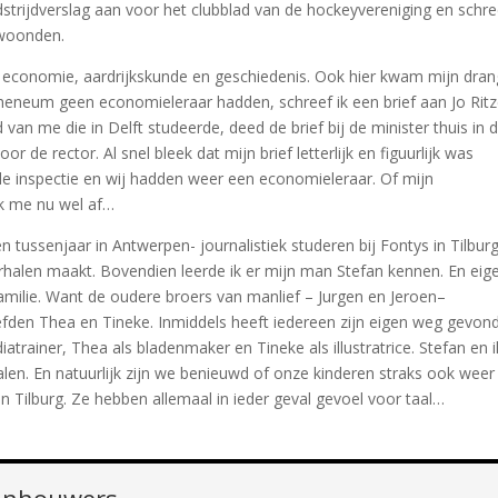
strijdverslag aan voor het clubblad van de hockeyvereniging en schre
 woonden.
n, economie, aardrijkskunde en geschiedenis. Ook hier kwam mijn dran
theneum geen economieleraar hadden, schreef ik een brief aan Jo Ritz
van me die in Delft studeerde, deed de brief bij de minister thuis in 
r de rector. Al snel bleek dat mijn brief letterlijk en figuurlijk was
 inspectie en wij hadden weer een economieleraar. Of mijn
ik me nu wel af…
tussenjaar in Antwerpen- journalistiek studeren bij Fontys in Tilburg
rhalen maakt. Bovendien leerde ik er mijn man Stefan kennen. En eige
amilie. Want de oudere broers van manlief – Jurgen en Jeroen–
liefden Thea en Tineke. Inmiddels heeft iedereen zijn eigen weg gevon
iatrainer, Thea als bladenmaker en Tineke als illustratrice. Stefan en i
en. En natuurlijk zijn we benieuwd of onze kinderen straks ook weer
in Tilburg. Ze hebben allemaal in ieder geval gevoel voor taal…
ijnhouwers