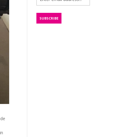
 de
in