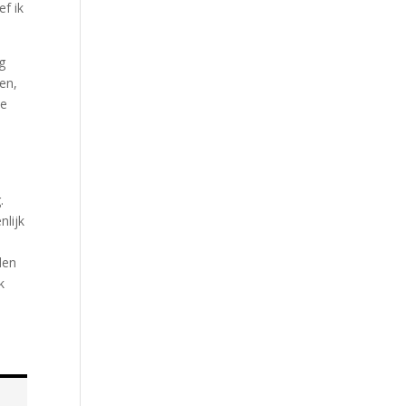
ef ik
g
en,
de
.
nlijk
den
k