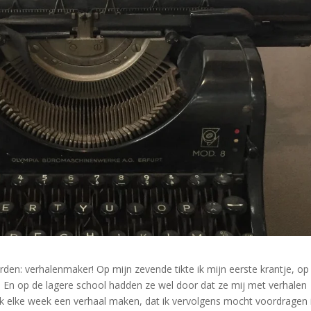
worden: verhalenmaker! Op mijn zevende tikte ik mijn eerste krantje, op
. En op de lagere school hadden ze wel door dat ze mij met verhalen
k elke week een verhaal maken, dat ik vervolgens mocht voordragen 