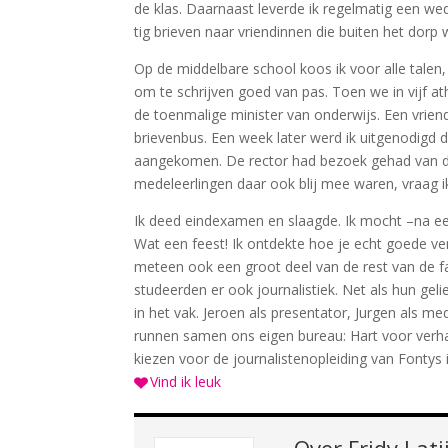
de klas. Daarnaast leverde ik regelmatig een wed
tig brieven naar vriendinnen die buiten het dorp
Op de middelbare school koos ik voor alle tale
om te schrijven goed van pas. Toen we in vijf a
de toenmalige minister van onderwijs. Een vriend 
brievenbus. Een week later werd ik uitgenodigd doo
aangekomen. De rector had bezoek gehad van de
medeleerlingen daar ook blij mee waren, vraag 
Ik deed eindexamen en slaagde. Ik mocht –na een 
Wat een feest! Ik ontdekte hoe je echt goede ve
meteen ook een groot deel van de rest van de f
studeerden er ook journalistiek. Net als hun ge
in het vak. Jeroen als presentator, Jurgen als med
runnen samen ons eigen bureau: Hart voor verhal
kiezen voor de journalistenopleiding van Fontys 
Vind ik leuk
Over
Fridy Lat