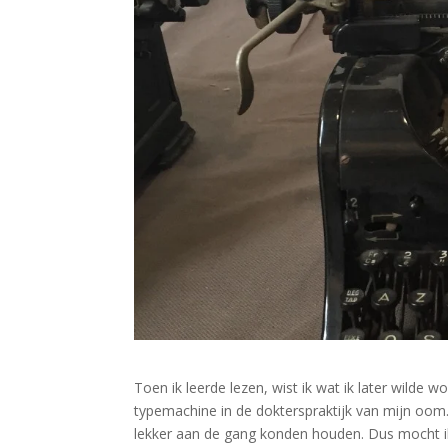
Toen ik leerde lezen, wist ik wat ik later wilde 
typemachine in de dokterspraktijk van mijn oom
lekker aan de gang konden houden. Dus mocht i