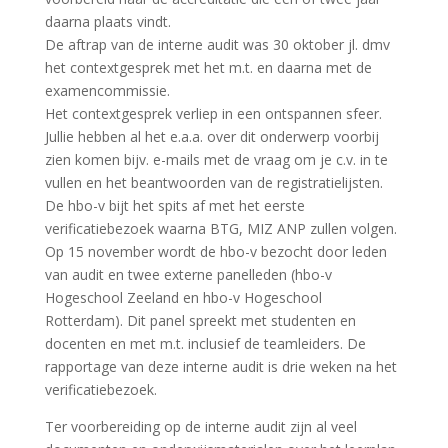
daarna plaats vindt.
De aftrap van de interne audit was 30 oktober jl. dmv
het contextgesprek met het m.t. en daarna met de
examencommissie.
Het contextgesprek verliep in een ontspannen sfeer.
Jullie hebben al het e.a.a. over dit onderwerp voorbij
zien komen bijv. e-mails met de vraag om je c.v. in te
vullen en het beantwoorden van de registratielijsten.
De hbo-v bijt het spits af met het eerste
verificatiebezoek waarna BTG, MIZ ANP zullen volgen.
Op 15 november wordt de hbo-v bezocht door leden
van audit en twee externe panelleden (hbo-v
Hogeschool Zeeland en hbo-v Hogeschool
Rotterdam). Dit panel spreekt met studenten en
docenten en met m.t. inclusief de teamleiders. De
rapportage van deze interne audit is drie weken na het
verificatiebezoek.
Ter voorbereiding op de interne audit zijn al veel