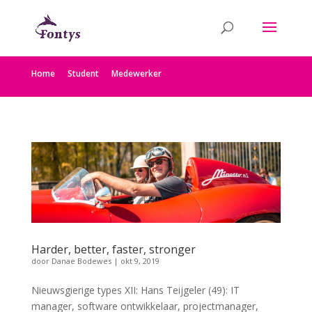
Home
Student
Medewerker
Harder, better, faster, stronger
door
Danae Bodewes
|
okt 9, 2019
Nieuwsgierige types XII: Hans Teijgeler (49): IT
manager, software ontwikkelaar, projectmanager,