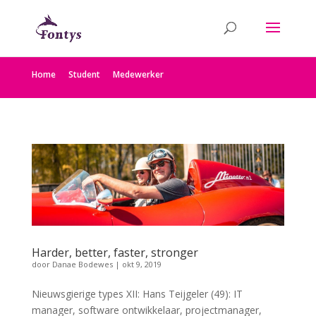
Home
Student
Medewerker
Harder, better, faster, stronger
door
Danae Bodewes
|
okt 9, 2019
Nieuwsgierige types XII: Hans Teijgeler (49): IT
manager, software ontwikkelaar, projectmanager,