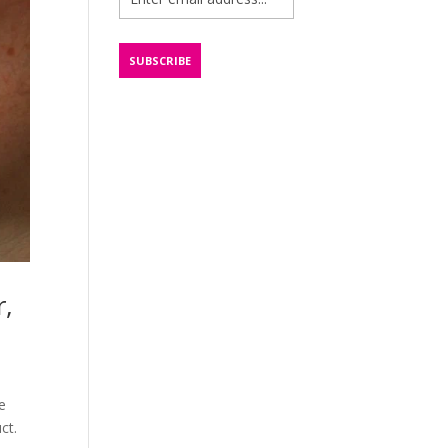
r,
e
ct.