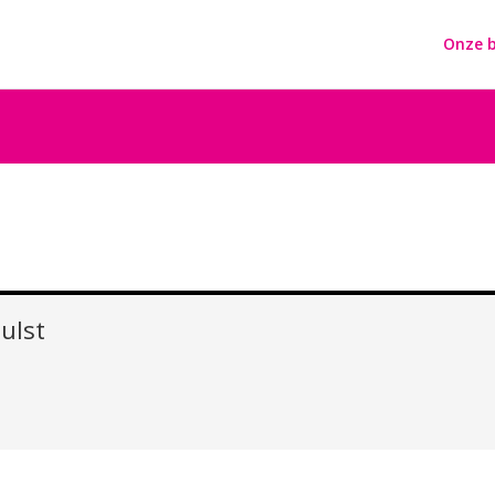
Onze b
ulst