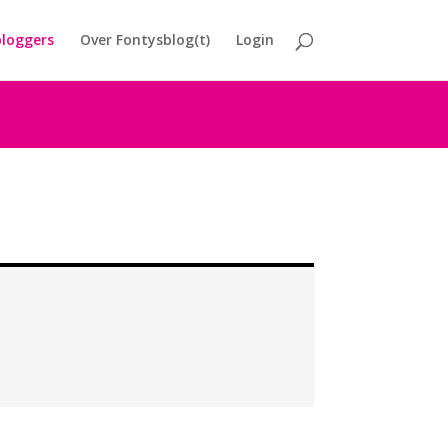
loggers
Over Fontysblog(t)
Login