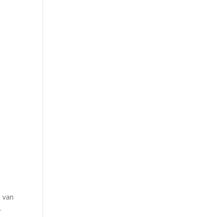
e van
.